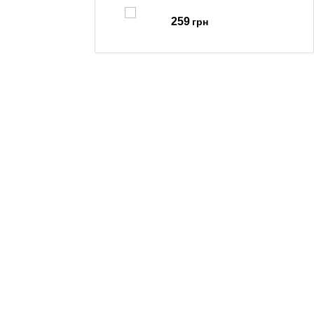
259
грн
Навушники XO T5 Pods White
345
грн
Навушники XO T6 Pods White
289
грн
Навушники XO T7 ANC Pods White
355
грн
Навушники XO Q6 Pods White