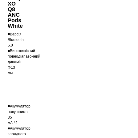
XO
Q8
ANC
Pods
White
■Версія
Bluetooth
6.0
■Високоякісний
повнодіапазонний
динамік
Φ13
мм
■Акумулятор
навушників:
35
мАг*2
■Акумулятор
зарядного