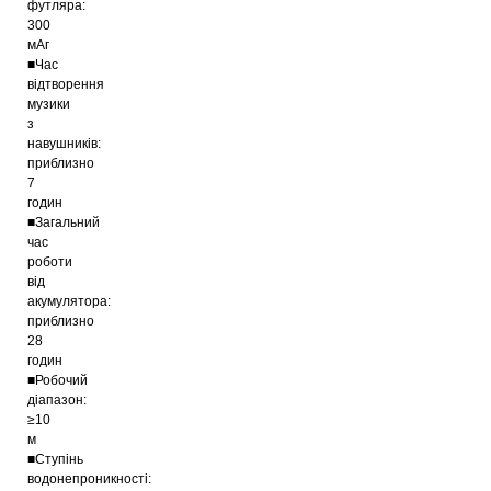
футляра:
300
мАг
■Час
відтворення
музики
з
навушників:
приблизно
7
годин
■Загальний
час
роботи
від
акумулятора:
приблизно
28
годин
■Робочий
діапазон:
≥10
м
■Ступінь
водонепроникності: