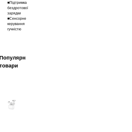
■Підтримка
бездротової
зарядки
■Сенсорне
керування
гучністю
Популярні
товари