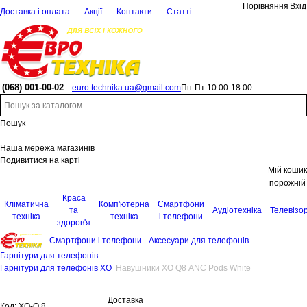
Порівняння
Вхід
Доставка і оплата
Акції
Контакти
Статті
(068)
001-00-02
euro.technika.ua@gmail.com
Пн-Пт 10:00-18:00
Пошук
Наша мережа магазинів
Подивитися на карті
Мій кошик
порожній
Краса
Кліматична
Комп'ютерна
Смартфони
та
Аудіотехніка
Телевізо
техніка
техніка
і телефони
здоров'я
Смартфони і телефони
Аксесуари для телефонів
Гарнітури для телефонів
Гарнітури для телефонів XO
Навушники XO Q8 ANC Pods White
Доставка
Код:
XO-Q 8