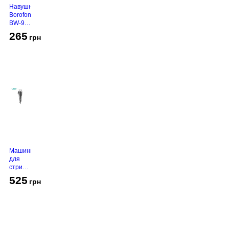
Навушники
Borofone
BW-94
White
265
грн
Машинка
для
стрижки
VGR V-
525
грн
130
Grey