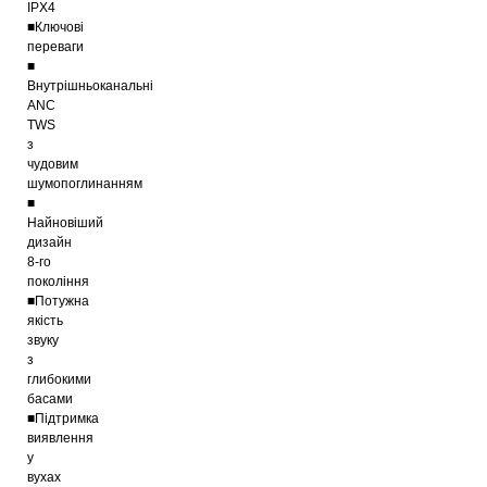
IPX4
■Ключові
переваги
■
Внутрішньоканальні
ANC
TWS
з
чудовим
шумопоглинанням
■
Найновіший
дизайн
8-го
покоління
■Потужна
якість
звуку
з
глибокими
басами
■Підтримка
виявлення
у
вухах