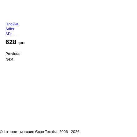
Плойка
Adler
AD-
2116
628
грн
Previous
Next
Про компанію
Доставка і оплата
Акції
Контакти
(068)
001-00-02
euro.technika.ua@gmail.com
Пн-Пт 10:00-18:00
© Інтернет-магазин Євро Техніка, 2006 - 2026