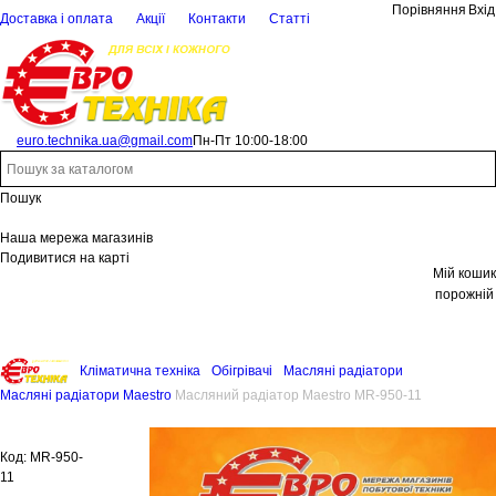
Порівняння
Вхід
Доставка і оплата
Акції
Контакти
Статті
euro.technika.ua@gmail.com
Пн-Пт 10:00-18:00
Пошук
Наша мережа магазинів
Подивитися на карті
Мій кошик
порожній
Кліматична техніка
Обігрівачі
Масляні радіатори
Масляні радіатори Maestro
Масляний радіатор Maestro MR-950-11
Код:
MR-950-
11