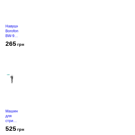
Навушники
Borofone
BW-94
White
265
грн
Машинка
для
стрижки
VGR V-
525
грн
130