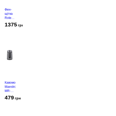
Фен-
щітка
Rotex
RHC-
1375
грн
490-T
Gold
Кавомолка
Maestro
MR-
450
479
грн
Grey