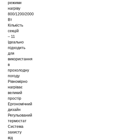
режими
нагріву
800/1200/2000
Вт
Кількість
секцій
– 11
Ідеально
підходить
для
використання
в
прохолодну
погоду
Рівномірно
нагріває
великий
простір
Ергономічний
дизайн
Регульований
термостат
Система
захисту
від