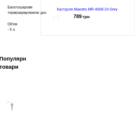
Багатошарове
Каструля Maestro MR-4009-24 Grey
термоакумулююче дно
789
грн
Об'єм
-
5 л.
Кастрюля Maestro MR-4228
1144
грн
Популярні
товари
Каструля Maestro MR-3510-18
604
грн
739
грн