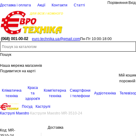
Порівняння
Вхід
Доставка і оплата
Акції
Контакти
Статті
(068)
001-00-02
euro.technika.ua@gmail.com
Пн-Пт 10:00-18:00
Пошук
Наша мережа магазинів
Подивитися на карті
Мій кошик
порожній
Краса
Кліматична
Комп'ютерна
Смартфони
та
Аудіотехніка
Телевізо
техніка
техніка
і телефони
здоров'я
Посуд
Каструлі
Каструлі Maestro
Каструля Maestro MR-3510-24
Доставка
Код:
MR-
3510-24