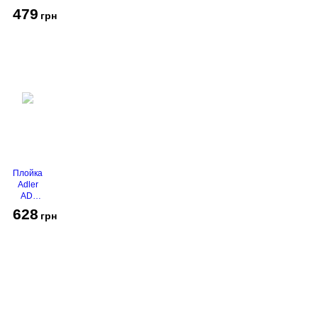
450
479
грн
Grey
Плойка
Adler
AD-
2116
628
грн