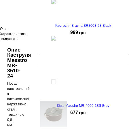
Каструля Bravira BR8003-28 Black
Опис
999
грн
Характеристики
Відгуки (0)
Опис
Каструля
Maestro
Каструля Maestro MR-4009-24 Grey
MR-
789
грн
3510-
24
Посуд
виготовлений
з
високоякісної
нержавіючої
Ківш Maestro MR-4009-18S Grey
сталі,
677
грн
товщиною
0,8
мм