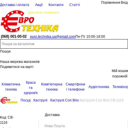
Порівняння
Вхід
Доставка і оплата
Акції
Контакти
Статті
(068)
001-00-02
euro.technika.ua@gmail.com
Пн-Пт 10:00-18:00
Пошук
Наша мережа магазинів
Подивитися на карті
Мій кошик
порожній
Краса
Кліматична
Комп'ютерна
Смартфони
Аудіотехніка
Телевізо
та
техніка
техніка
і телефони
здоров'я
Посуд
Каструлі
Каструлі Con Brio
Каструля Con Brio CB-1116
Доставка
Код:
CB-
1116
Нова Пошта