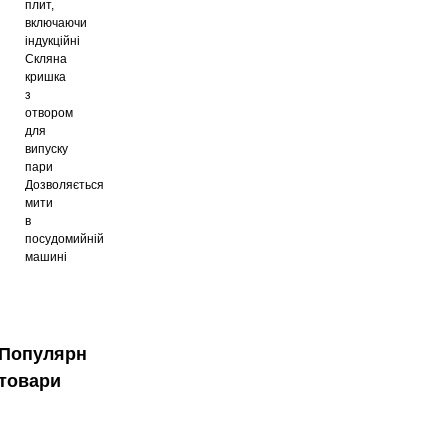
плит,
включаючи
індукційні
Скляна
кришка
з
отвором
для
випуску
пари
Дозволяється
мити
в
посудомийній
машині
Популярні
товари