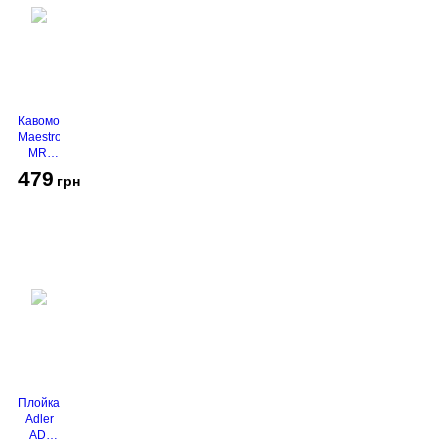
Кавомолка
Maestro
MR-
450
479
грн
Grey
Плойка
Adler
AD-