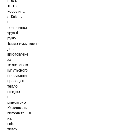
сталь
18/10
Корозійна
стійкість
і
довговічність
зручні
ручки
Термоакумулююче
дно
виготовлене
за
технологією
імпульсного
пресування
проводить
тепло
швидко
і
рівномірно
Можливість
використання
на
всіх
типах