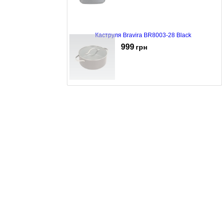
Каструля Bravira BR8003-28 Black
999
грн
Каструля Maestro MR-4009-24 Grey
789
грн