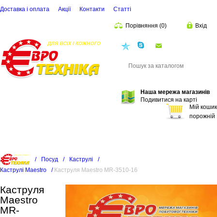
Доставка і оплата
Акції
Контакти
Статті
Порівняння
(
0
)
Вхід
euro.technika.ua@
Пошук
Наша мережа магазинів
Подивитися на карті
Мій кошик
порожній
/
Посуд
/
Каструлі
/
Каструлі Maestro
/
Каструля Maestro MR-3510-16
Каструля
Maestro
MR-