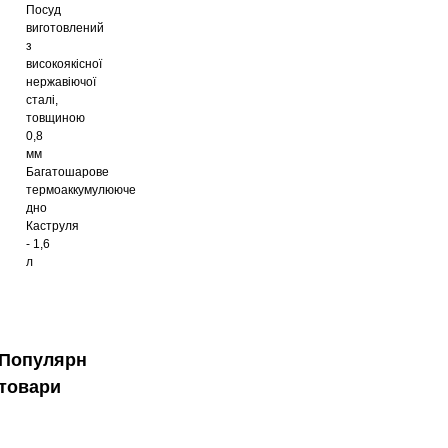
Посуд
виготовлений
з
високоякісної
нержавіючої
сталі,
товщиною
0,8
мм
Багатошарове
термоаккумулююче
дно
Каструля
- 1,6
л
Популярні
товари