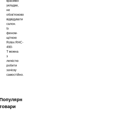
красивої
укладки,
не
обов’язково
відвідувати
салон.
Із
феном-
щіткою
Rotex RHC-
490-
T можна
з
легкістю
робити
зачіску
самостійно.
Популярні
товари