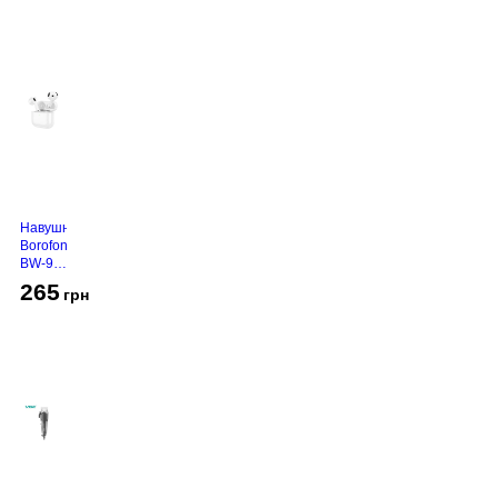
Навушники
Borofone
BW-94
White
265
грн