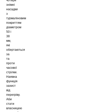
чотири
знімні
насадки
з
турмаліновим
покриттям
діаметром
50 і
38
мм,
які
обертаються
за
та
проти
часової
стрілки.
Наявна
функція
захист
від
перегріву.
Аби
стати
власницею