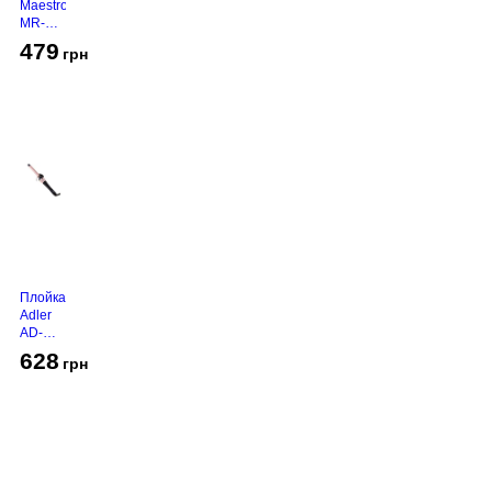
Maestro
MR-
450
479
грн
Grey
Плойка
Adler
AD-
2116
628
грн