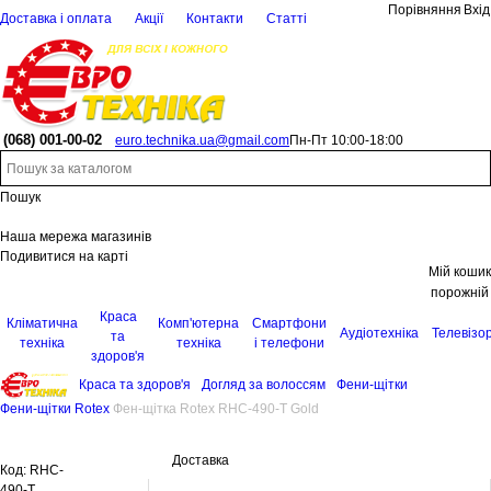
Порівняння
Вхід
Доставка і оплата
Акції
Контакти
Статті
(068)
001-00-02
euro.technika.ua@gmail.com
Пн-Пт 10:00-18:00
Пошук
Наша мережа магазинів
Подивитися на карті
Мій кошик
порожній
Краса
Кліматична
Комп'ютерна
Смартфони
Аудіотехніка
Телевізо
та
техніка
техніка
і телефони
здоров'я
Краса та здоров'я
Догляд за волоссям
Фени-щітки
Фени-щітки Rotex
Фен-щітка Rotex RHC-490-T Gold
Доставка
Код:
RHC-
490-T