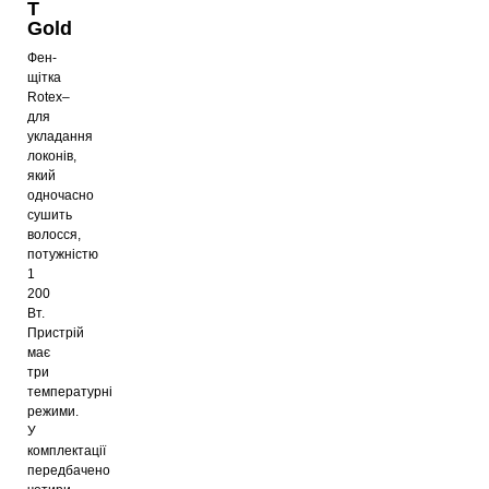
T
Gold
Фен-
щітка
Rotex–
для
укладання
локонів,
який
одночасно
сушить
волосся,
потужністю
1
200
Вт.
Пристрій
має
три
температурні
режими.
У
комплектації
передбачено