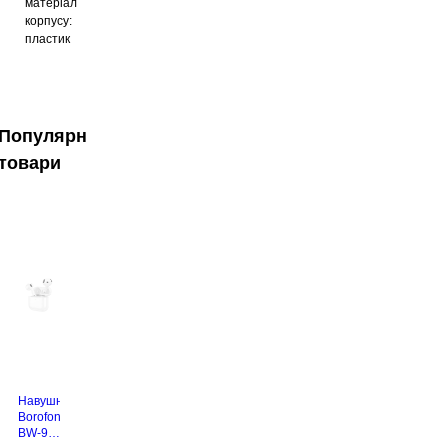
матеріал
корпусу:
пластик
Популярні
товари
Навушники
Borofone
BW-94