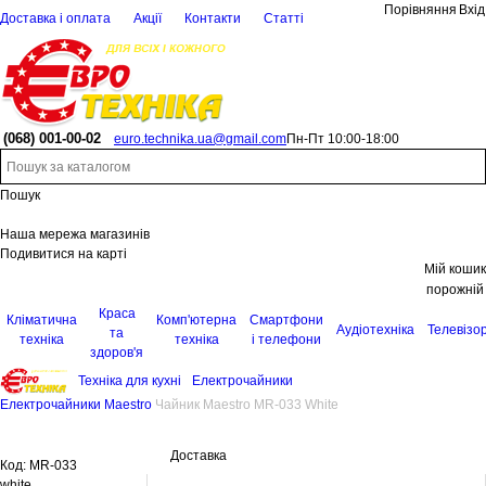
Порівняння
Вхід
Доставка і оплата
Акції
Контакти
Статті
(068)
001-00-02
euro.technika.ua@gmail.com
Пн-Пт 10:00-18:00
Пошук
Наша мережа магазинів
Подивитися на карті
Мій кошик
порожній
Краса
Кліматична
Комп'ютерна
Смартфони
Аудіотехніка
Телевізо
та
техніка
техніка
і телефони
здоров'я
Техніка для кухні
Електрочайники
Електрочайники Maestro
Чайник Maestro MR-033 White
Доставка
Код:
MR-033
white