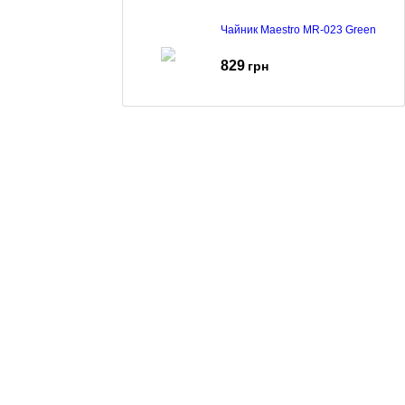
Чайник Maestro MR-023 Green
829
грн
Чайник Maestro MR-064 Grey
535
грн
Чайник Maestro MR-064 Brown
535
грн
Чайник Maestro MR-009 Mint
605
грн