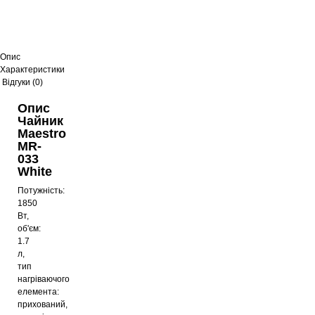
Чайник Maestro MR-037 Black
629
грн
Опис
Характеристики
Відгуки (0)
Чайник Maestro MR-037 Grey
Опис
Чайник
629
грн
Maestro
MR-
033
White
Чайник Maestro MR-065 Grey
Потужність:
1850
567
грн
Вт,
об'єм:
1.7
л,
Чайник Maestro MR-065 Beige
тип
нагріваючого
569
грн
елемента:
прихований,