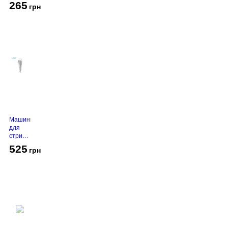
White
265
грн
Машинка
для
стрижки
VGR V-
525
грн
130
Grey