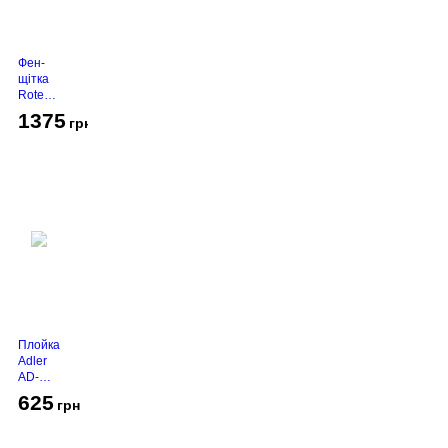
Фен-
щітка
Rotex
RHC-
1375
грн
490-T
Gold
Плойка
Adler
AD-
2116
625
грн