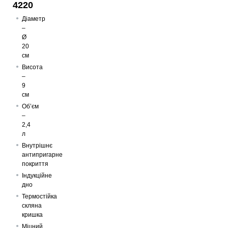
4220
Діаметр
–
Ø
20
см
Висота
–
9
см
Об’єм
–
2,4
л
Внутрішнє
антипригарне
покриття
Індукційне
дно
Термостійка
скляна
кришка
Міцний