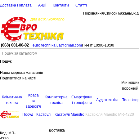
Доставка і оплата
Акції
Контакти
Статті
Порівняння
Список бажань
Вхід
(068)
001-00-02
euro.technika.ua@gmail.com
Пн-Пт 10:00-18:00
Пошук
Наша мережа магазинів
Подивитися на карті
Мій кошик
порожній
Краса
Кліматична
Комп'ютерна
Смартфони
Аудіотехніка
Телевізо
та
техніка
техніка
і телефони
здоров'я
Посуд
Каструлі
Каструлі Maestro
Кастрюля Maestro MR-4220
Доставка
Код:
MR-
4220