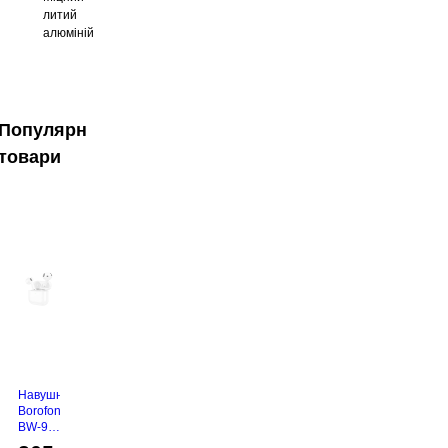
литий
алюміній
Популярні
товари
Навушники
Borofone
BW-94
White