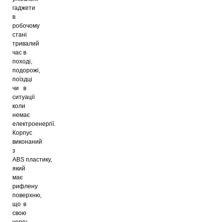
гаджети
в
робочому
стані
тривалий
час в
поході,
подорожі,
поїздці
чи в
ситуації
коли
немає
електроенергії.
Корпус
виконаний
з
АBS пластику,
який
має
рифлену
поверхню,
що в
свою
чергу