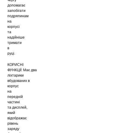
допомагає
запобігати
подряпинам
на
корпусі
та
надійніше
тримати
в
руці.
КОРИСНІ
ФУНКЦІЇ:
Має
два
ліхтарики
вбудованих
в
корпус
на
передній
частині
та
дисплей
,
який
відображає
рівень
заряду