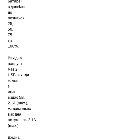
батареї
відповідно
до
позначок
25,
50,
75
та
100%.
Вихідна
напруга:
має
2
USB
виходи
кожен
з
яких
видає
5В,
2.1А
(max.),
максимальна
вихідна
потужність 2.1А
(max.)
Вхідна