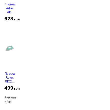
Плойка
Adler
AD-
2116
628
грн
Праска
Rotex
RIC21-
N
499
грн
Super
Glide
Previous
Next