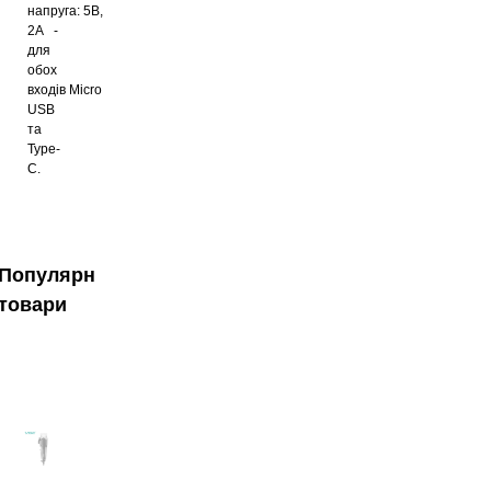
напруга:
5В,
2А
-
для
обох
входів
Micro
USB
та
Type-
C
.
Популярні
товари