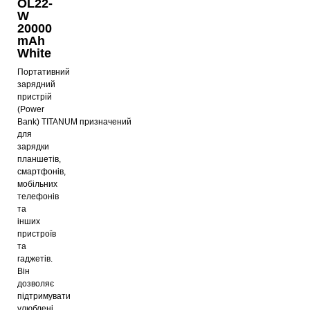
OL22-
W
20000
mAh
White
Портативний
зарядний
пристрій
(Power
Bank) TITANUM
призначений
для
зарядки
планшетів,
смартфонів,
мобільних
телефонів
та
інших
пристроїв
та
гаджетів.
Він
дозволяє
підтримувати
улюблені