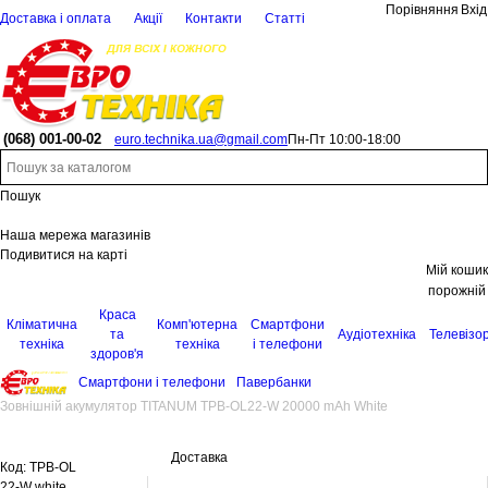
Порівняння
Вхід
Доставка і оплата
Акції
Контакти
Статті
(068)
001-00-02
euro.technika.ua@gmail.com
Пн-Пт 10:00-18:00
Пошук
Наша мережа магазинів
Подивитися на карті
Мій кошик
порожній
Краса
Кліматична
Комп'ютерна
Смартфони
та
Аудіотехніка
Телевізо
техніка
техніка
і телефони
здоров'я
Смартфони і телефони
Павербанки
Зовнішній акумулятор TITANUM TPB-OL22-W 20000 mAh White
Доставка
Код:
TPB-OL
22-W white