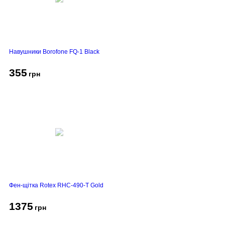
Навушники Borofone FQ-1 Black
355
грн
Фен-щітка Rotex RHC-490-T Gold
1375
грн