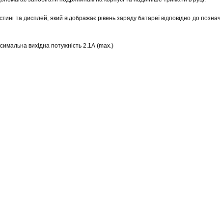
стині та
дисплей
, який відображає рівень заряду батареї відповідно до познач
ксимальна вихідна потужність 2.1А (max.)