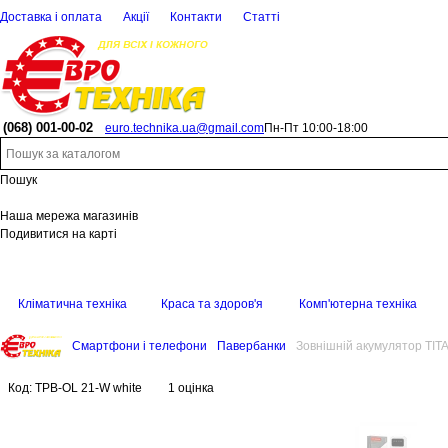
Доставка і оплата
Акції
Контакти
Статті
(068)
001-00-02
euro.technika.ua@gmail.com
Пн-Пт 10:00-18:00
Пошук
Наша мережа магазинів
Подивитися на карті
Кліматична техніка
Краса та здоров'я
Комп'ютерна техніка
Смартфони і телефони
Павербанки
Зовнішній акумулятор TI
Код:
TPB-OL 21-W white
1 оцінка