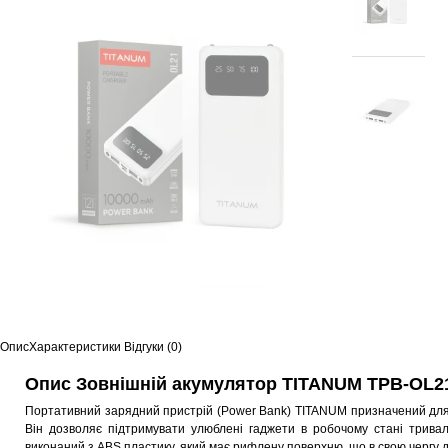
Опис
Характеристики
Відгуки (0)
Опис Зовнішній акумулятор TITANUM TPB-OL2
Портативний зарядний пристрій (Power Bank) TITANUM
призначений для 
Він дозволяє підтримувати улюблені гаджети в робочому стані тривали
виконаний з АBS пластику, який має рифлену поверхню, що в свою чергу д