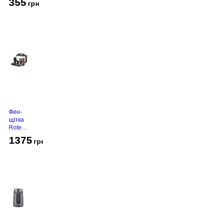
355
грн
Фен-
щітка
Rotex
RHC-
1375
грн
490-T
Gold