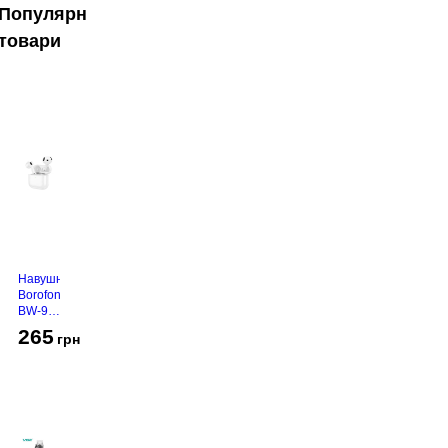
Популярні
товари
Навушники
Borofone
BW-94
White
265
грн