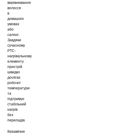
вирівнювання
волосся
в
домашніх
умовах
або
салоні.
Завдяки
сучасному
PTC-
нагрівальному
елементу
пристрій
швидко
досягає
робочої
температури
та
підтримує
стабільний
нагрів
без
перепадів.
Керамічне