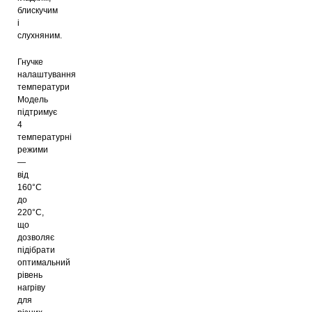
блискучим
і
слухняним.
Гнучке
налаштування
температури
Модель
підтримує
4
температурні
режими
—
від
160°C
до
220°C,
що
дозволяє
підібрати
оптимальний
рівень
нагріву
для