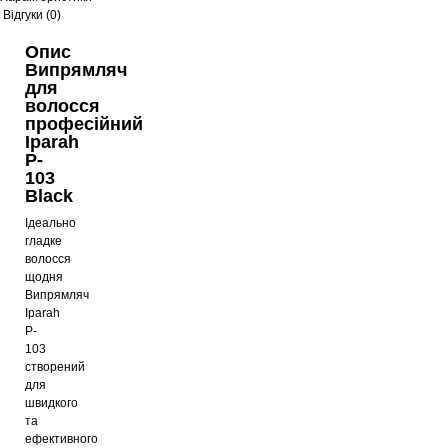
Відгуки (0)
Опис
Випрямляч
для
волосся
професійний
Iparah
P-
103
Black
Ідеально
гладке
волосся
щодня
Випрямляч
Iparah
P-
103
створений
для
швидкого
та
ефективного