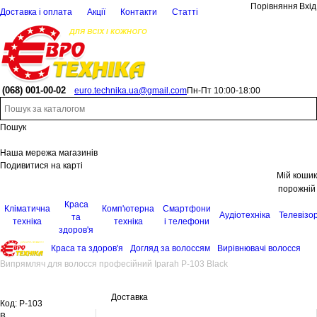
Порівняння
Вхід
Доставка і оплата
Акції
Контакти
Статті
(068)
001-00-02
euro.technika.ua@gmail.com
Пн-Пт 10:00-18:00
Пошук
Наша мережа магазинів
Подивитися на карті
Мій кошик
порожній
Краса
Кліматична
Комп'ютерна
Смартфони
Аудіотехніка
Телевізо
та
техніка
техніка
і телефони
здоров'я
Краса та здоров'я
Догляд за волоссям
Вирівнювачі волосся
Випрямляч для волосся професійний Iparah P-103 Black
Доставка
Код:
P-103
B