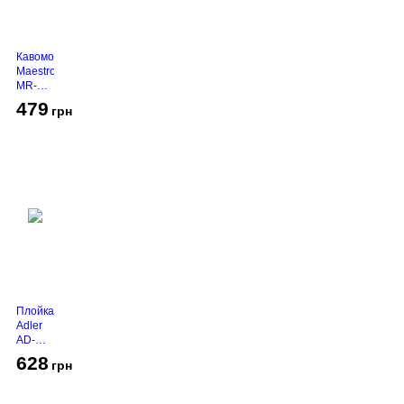
Кавомолка
Maestro
MR-
450
479
грн
Grey
Плойка
Adler
AD-
2116
628
грн