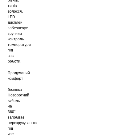
різних
типів
волосся.
LED-
дисплей
забезпечує
зручний
контроль
температури
під
час
роботи.
Продуманий
комфорт
і
безпека
Поворотний
кабель
на
360°
запобігає
перекручуванню
під
час