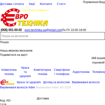
Порівняння
Вхід
Доставка і оплата
Акції
Контакти
Статті
(068)
001-00-02
euro.technika.ua@gmail.com
Пн-Пт 10:00-18:00
Пошук
Наша мережа магазинів
Подивитися на карті
Мій кошик
порожній
Краса
Кліматична
Комп'ютерна
Смартфони
та
Аудіотехніка
Телевізо
техніка
техніка
і телефони
здоров'я
Краса та здоров'я
Догляд за волоссям
Вирівнювачі волосся
Вирівнювачі волосся Adler
Вирівнювач Adler AD-2326
Доставка
Код:
AD-
2326