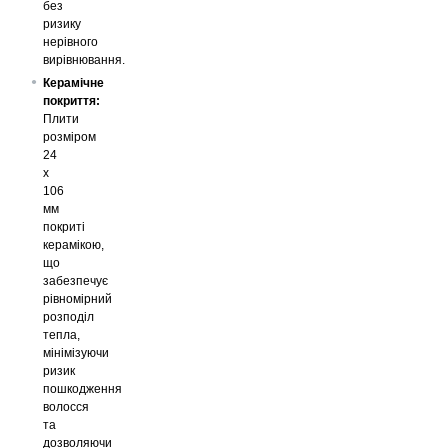
без
ризику
нерівного
вирівнювання.
Керамічне
покриття:
Плити
розміром
24
x
106
мм
покриті
керамікою,
що
забезпечує
рівномірний
розподіл
тепла,
мінімізуючи
ризик
пошкодження
волосся
та
дозволяючи