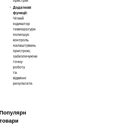
пристрій.
Додаткові
функції:
Чіткий
індикатор
температури
полегшує
контроль
налаштувань
пристрою,
забезпечуючи
точну
роботу
та
відмінні
результати.
Популярні
товари