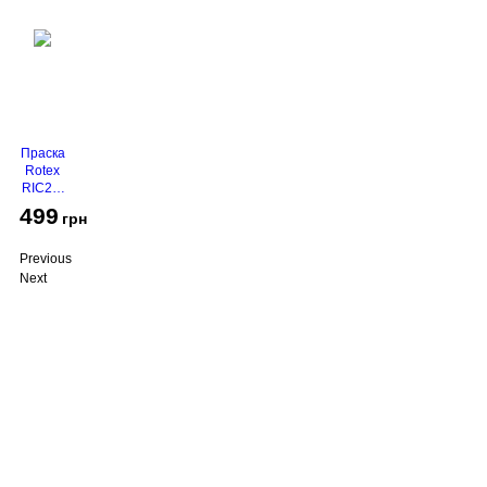
Праска
Rotex
RIC21-
N
499
грн
Super
Glide
Previous
Next
Про компанію
Доставка і оплата
Акції
Контакти