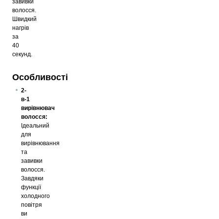
завивки
волосся.
Швидкий
нагрів
за
40
секунд.
Особливості
2-
в-1
вирівнювач
волосся:
Ідеальний
для
вирівнювання
та
завивки
волосся.
Завдяки
функції
холодного
повітря
ви