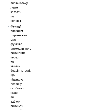
вирівнювачу
легко
ковзати
по
волоссю.
Функції
безпеки:
Вирівнювач
має
функцію
автоматичного
вимкнення
через
60
хвилин
бездіяльності,
що
підвищує
безпеку,
особливо
якщо
ви
забули
вимкнути