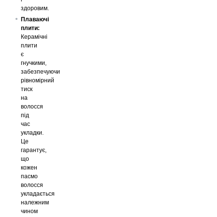
здоровим.
Плаваючі
плити:
Керамічні
плити
є
гнучкими,
забезпечуючи
рівномірний
тиск
на
волосся
під
час
укладки.
Це
гарантує,
що
кожен
пасмо
волосся
укладається
належним
чином