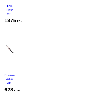
Фен-
щітка
Rotex
RHC-
1375
грн
490-T
Gold
Плойка
Adler
AD-
2116
628
грн