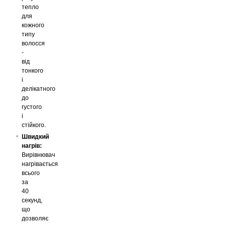
тепло
для
кожного
типу
волосся
-
від
тонкого
і
делікатного
до
густого
і
стійкого.
Швидкий
нагрів:
Вирівнювач
нагрівається
всього
за
40
секунд,
що
дозволяє