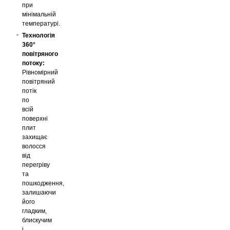
при
мінімальній
температурі.
Технологія
360°
повітряного
потоку:
Рівномірний
повітряний
потік
по
всій
поверхні
плит
захищає
волосся
від
перегріву
та
пошкодження,
залишаючи
його
гладким,
блискучим
і