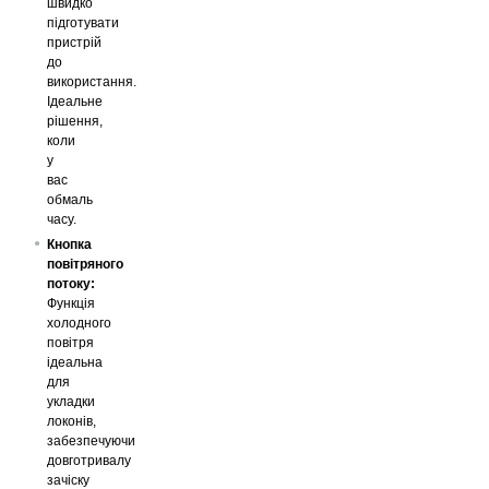
швидко
підготувати
пристрій
до
використання.
Ідеальне
рішення,
коли
у
вас
обмаль
часу.
Кнопка
повітряного
потоку:
Функція
холодного
повітря
ідеальна
для
укладки
локонів,
забезпечуючи
довготривалу
зачіску