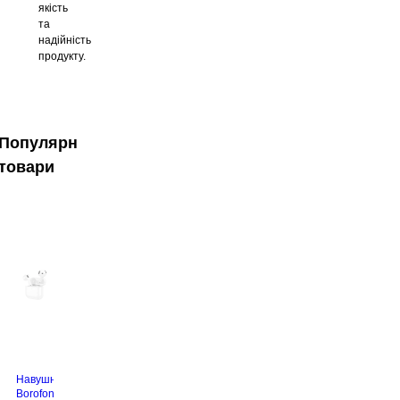
якість
та
надійність
продукту.
Популярні
товари
Навушники
Borofone