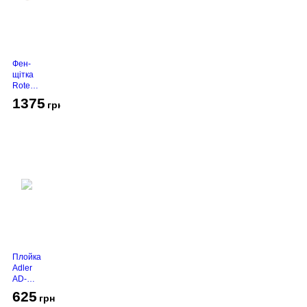
Фен-
щітка
Rotex
RHC-
1375
грн
490-T
Gold
Плойка
Adler
AD-
2116
625
грн