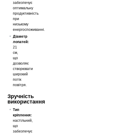
забезпечує
оптимальну
продуктивність
при
низькому
енергоспоживанні.
Діаметр
лопатей:
21
см,
що
дозволяє
створювати
широкий
потік
повітря.
Зручність
використання
Тип
кріплення:
настільний,
що
забезпечує