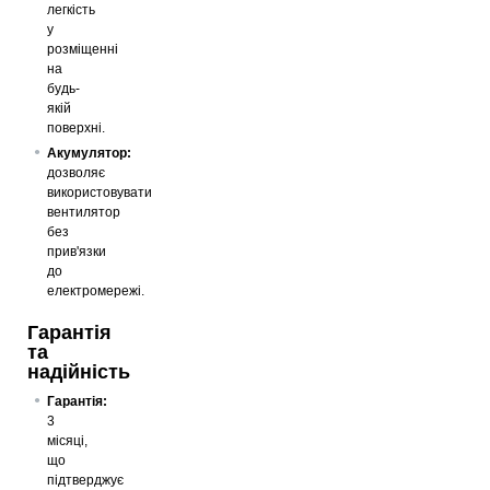
легкість
у
розміщенні
на
будь-
якій
поверхні.
Акумулятор:
дозволяє
використовувати
вентилятор
без
прив'язки
до
електромережі.
Гарантія
та
надійність
Гарантія:
3
місяці,
що
підтверджує