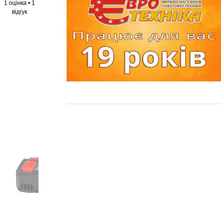
1 оцінка
•
1
відгук
+2 ще фото ↓