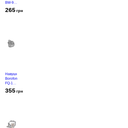
BW-94
White
265
грн
Навушники
Borofone
FQ-1
Black
355
грн