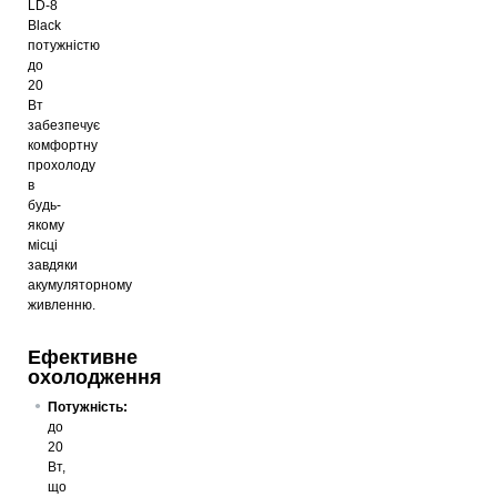
LD-8
Black
потужністю
до
20
Вт
забезпечує
комфортну
прохолоду
в
будь-
якому
місці
завдяки
акумуляторному
живленню.
Ефективне
охолодження
Потужність:
до
20
Вт,
що