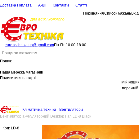
Доставка і оплата
Акції
Контакти
Статті
Порівняння
Список бажань
Вхід
euro.technika.ua@gmail.com
Пн-Пт 10:00-18:00
Пошук
Наша мережа магазинів
Подивитися на карті
Мій кошик
порожній
Кліматична техніка
Вентилятори
Вентилятор акумуляторний Desktop Fan LD-8 Black
Код:
LD-8