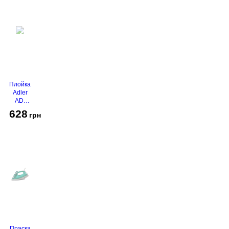
Плойка
Adler
AD-
2116
628
грн
Праска