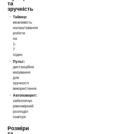
та
зручність
Таймер:
можливість
налаштування
роботи
на
1-
7
годин.
Пульт:
дистанційне
керування
для
зручності
використання.
Автоповорот:
забезпечує
рівномірний
розподіл
повітря.
Розміри
та