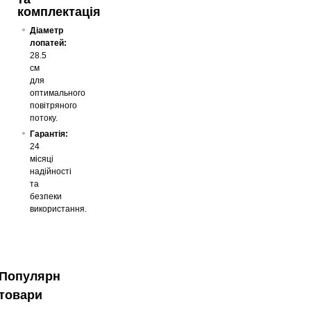
комплектація
Діаметр
лопатей:
28.5
см
для
оптимального
повітряного
потоку.
Гарантія:
24
місяці
надійності
та
безпеки
використання.
Популярні
товари