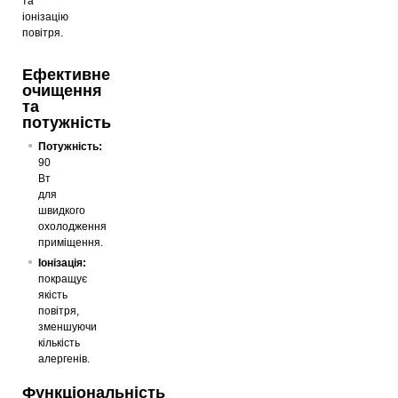
та
іонізацію
повітря.
Ефективне
очищення
та
потужність
Потужність:
90
Вт
для
швидкого
охолодження
приміщення.
Іонізація:
покращує
якість
повітря,
зменшуючи
кількість
алергенів.
Функціональність