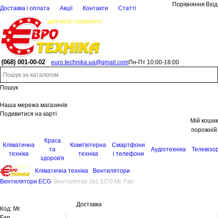
Порівняння
Вхід
Доставка і оплата
Акції
Контакти
Статті
(068)
001-00-02
euro.technika.ua@gmail.com
Пн-Пт 10:00-18:00
Пошук
Наша мережа магазинів
Подивитися на карті
Мій кошик
порожній
Краса
Кліматична
Комп'ютерна
Смартфони
та
Аудіотехніка
Телевізо
техніка
техніка
і телефони
здоров'я
Кліматична техніка
Вентилятори
Вентилятори ECG
Вентилятор 3в1 ECG Mr. Fan
Доставка
Код:
Mr.
Fan