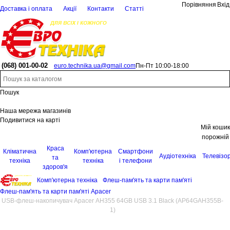
Порівняння
Вхід
Доставка і оплата
Акції
Контакти
Статті
(068)
001-00-02
euro.technika.ua@gmail.com
Пн-Пт 10:00-18:00
Пошук
Наша мережа магазинів
Подивитися на карті
Мій кошик
порожній
Краса
Кліматична
Комп'ютерна
Смартфони
Аудіотехніка
Телевізо
та
техніка
техніка
і телефони
здоров'я
Комп'ютерна техніка
Флеш-пам'ять та карти пам'яті
Флеш-пам'ять та карти пам'яті Apacer
USB-флеш-накопичувач Apacer AH355 64GB USB 3.1 Black (AP64GAH355B-
1)