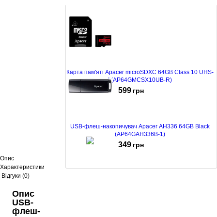
Drive (HI-64GBCORBR)
312
грн
Карта пам'яті Apacer microSDXC 64GB Class 10 UHS-
I (AP64GMCSX10UB-R)
599
грн
USB-флеш-накопичувач Apacer AH336 64GB Black
(AP64GAH336B-1)
349
грн
Опис
Характеристики
Відгуки (0)
USB-флеш-накопичувач Apacer AH355 64GB USB 3.1
Black (AP64GAH355B-1)
Опис
333
грн
USB-
флеш-