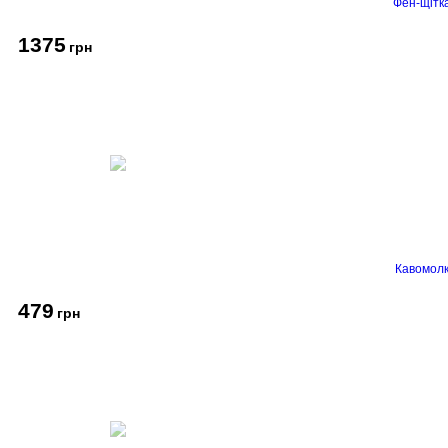
Фен-щітк
1375
грн
Кавомолк
479
грн