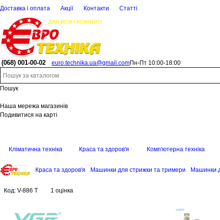
Доставка і оплата
Акції
Контакти
Статті
(068)
001-00-02
euro.technika.ua@gmail.com
Пн-Пт 10:00-18:00
Пошук
Наша мережа магазинів
Подивитися на карті
Кліматична техніка
Краса та здоров'я
Комп'ютерна техніка
Краса та здоров'я
Машинки для стрижки та тримери
Машинки д
Код:
V-886 T
1 оцінка