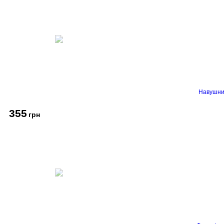
Навушник
355
грн