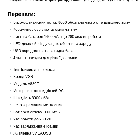
Переваги:
Високошвидкісний мотор 8000 об/хв для чистого та швидкого зрізу
Керамічне лезо з металевим литтям
Литтєва батарея 1600 мА·ч до 200 хвилин роботи
LED-дисплей з індикацією обертів та заряду
USB-заряджання та зарядна база
4 змінні насадки для різної до вжини
Тип:
Тример для волосся
Бренд:
VGR
Модель:
V886T
Мотор:
високошвидкісний DC
Швидкість:
8000 об/хв
Лезо:
керамічний металевий
Бат арея:
літієва 1600 мА·ч
Час роботи:
до 200 хв
Час заряджання:
4 години
Живлення:
5V 1A USB