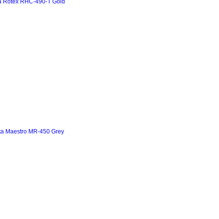
а Rotex RHC-490-T Gold
а Maestro MR-450 Grey