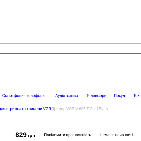
Смартфони і телефони
Аудіотехніка
Телевізори
Посуд
Техн
ля стрижки та тримери VGR
Тример VGR V-886 T Gold Black
829
Повідомити про наявність
Немає в наявності
грн