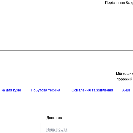
Порівняння
Вхід
Мій кошик
порожній
іка для кухні
Побутова техніка
Освітлення та живлення
Акції
Доставка
Нова Пошта