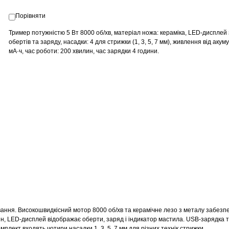
Порівняти
Тример потужністю 5 Вт 8000 об/хв, матеріал ножа: кераміка, LED-дисплей 
обертів та заряду, насадки: 4 для стрижки (1, 3, 5, 7 мм), живлення від аку
мА·ч, час роботи: 200 хвилин, час зарядки 4 години.
ання. Високошвидкісний мотор 8000 об/хв та керамічне лезо з металу забезп
ин, LED-дисплей відображає оберти, заряд і індикатор мастила. USB-зарядка 
мплект входять чотири насадки 1, 3, 5, 7 мм для різних технік стрижки.