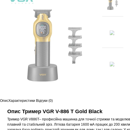
Опис
Характеристики
Відгуки (0)
Опис Тример VGR V-886 T Gold Black
Тример VGR V886T
– професійна машинка для точної стрижки та моделюв
плавний та стабільний зріз. Літієва батарея 1600 мА працює до 200 хвил
зарядна база роблять пристрій зручним як для дому, так і для салону. У ко