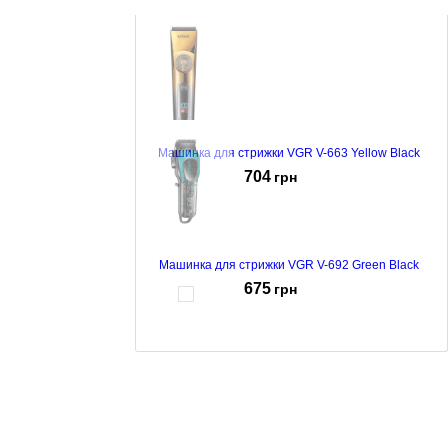
Тример Adler AD-2950
994
грн
Машинка для стрижки VGR V-663 Yellow Black
704
грн
Машинка для стрижки VGR V-692 Green Black
675
грн
Машинка для стрижки VGR V-889 C Black Brown
1569
грн