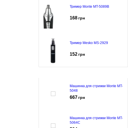
Тример Monte MT-5089B
168
грн
Тример Mesko MS-2929
152
грн
Машинка для стрижки Monte MT-
5048
667
грн
Машинка для стрижки Monte MT-
5064C