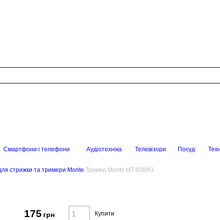
Смартфони і телефони
Аудіотехніка
Телевізори
Посуд
Техн
ля стрижки та тримери Monte
Тример Monte MT-5089G
175
Купити
грн