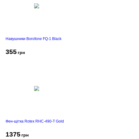
Навушники Borofone FQ-1 Black
355
грн
Фен-щітка Rotex RHC-490-T Gold
1375
грн