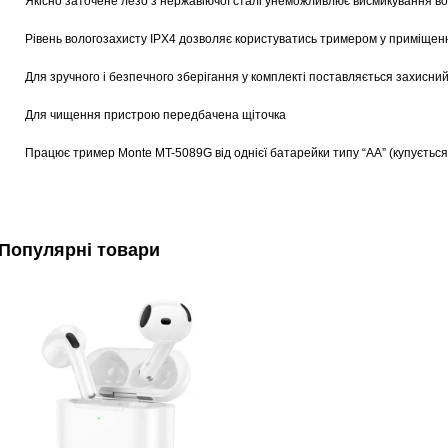
Якісно заточене лезо з нержавіючої сталі унеможливлює висмикування вол
Рівень вологозахисту IPX4 дозволяє користуватись тримером у приміщен
Для зручного і безпечного зберігання у комплекті поставляється захисни
Для чищення пристрою передбачена щіточка
Працює тример Monte MT-5089G від однієї батарейки типу “АА” (купується
Популярні товари