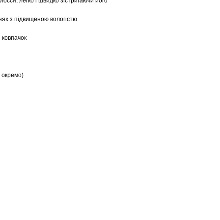
осся, легко і швидко зістригаючи його
нях з підвищеною вологістю
й ковпачок
 окремо)