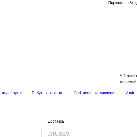
Порівняння
Вхід
Мій кошик
порожній
іка для кухні
Побутова техніка
Освітлення та живлення
Акції
Доставка
Нова Пошта