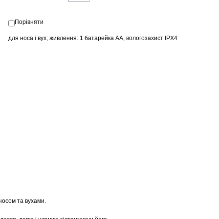
Порівняти
для носа і вух; живлення: 1 батарейка АА; вологозахист IPX4
носом та вухами.