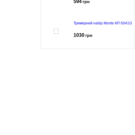
594
грн
Тримерний набір Monte MT-5041G
1030
грн
Тримерний набір Monte MT-5042
885
грн
Тримерний набір Monte MT-5041B
1030
грн
Машинка для стрижки Monte MT-
5056C