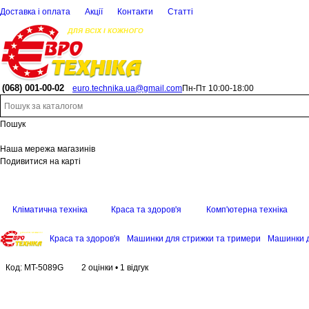
Доставка і оплата
Акції
Контакти
Статті
(068)
001-00-02
euro.technika.ua@gmail.com
Пн-Пт 10:00-18:00
Пошук
Наша мережа магазинів
Подивитися на карті
Кліматична техніка
Краса та здоров'я
Комп'ютерна техніка
Краса та здоров'я
Машинки для стрижки та тримери
Машинки д
Код:
MT-5089G
2 оцінки
•
1 відгук