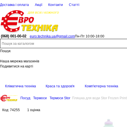
Доставка і оплата
Акції
Контакти
Статті
(068)
001-00-02
euro.technika.ua@gmail.com
Пн-Пт 10:00-18:00
Пошук
Наша мережа магазинів
Подивитися на карті
Кліматична техніка
Краса та здоров'я
Комп'ютерна техніка
Посуд
Термоси
Термоси Stor
Пляшка для води Stor Frozen Print
Код:
74255
1 оцінка