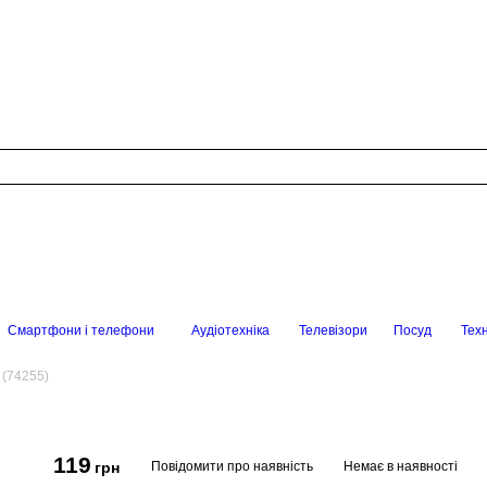
Смартфони і телефони
Аудіотехніка
Телевізори
Посуд
Техн
 (74255)
119
Повідомити про наявність
Немає в наявності
грн