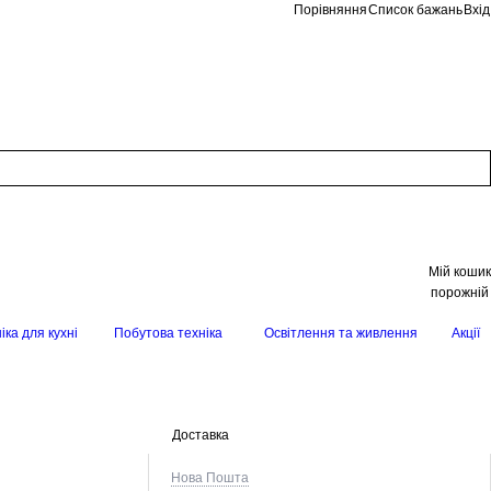
Порівняння
Список бажань
Вхід
Мій кошик
порожній
іка для кухні
Побутова техніка
Освітлення та живлення
Акції
Доставка
Нова Пошта