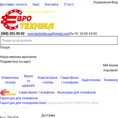
Порівняння
Вхід
Доставка і оплата
Акції
Контакти
Статті
(068)
001-00-02
euro.technika.ua@gmail.com
Пн-Пт 10:00-18:00
Пошук
Наша мережа магазинів
Подивитися на карті
Мій кошик
порожній
Краса
Кліматична
Комп'ютерна
Смартфони
Аудіотехніка
Телевізо
та
техніка
техніка
і телефони
здоров'я
Смартфони і телефони
Аксесуари для телефонів
Гарнітури для телефонів
Гарнітури для телефонів Havit
Навушники HAVIT TW929 Pro White
Доставка
Код:
TW-929