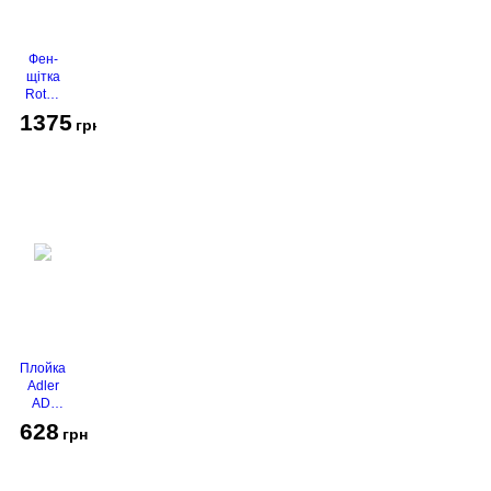
Фен-
щітка
Rotex
RHC-
1375
грн
490-T
Gold
Плойка
Adler
AD-
2116
628
грн