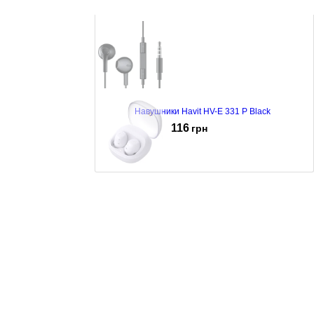
Навушники Havit HV-E 331 P Black
116
грн
Навушники Havit TW969 Purple
785
грн