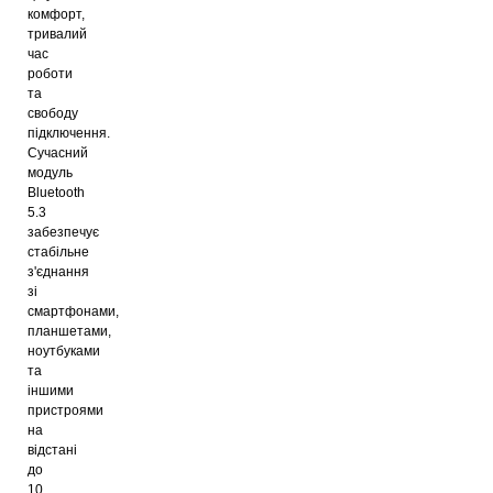
комфорт,
тривалий
час
роботи
та
свободу
підключення.
Сучасний
модуль
Bluetooth
5.3
забезпечує
стабільне
з'єднання
зі
смартфонами,
планшетами,
ноутбуками
та
іншими
пристроями
на
відстані
до
10