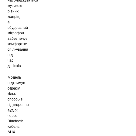
насолоджуватися
музикою
різних
жанрів,
а
вбудований
мікрофон
забезпечує
комфортне
спілкування
під
час
дзвінків.
Модель
підтримує
одразу
кілька
способів
відтворення
аудіо:
через
Bluetooth,
кабель
AUX