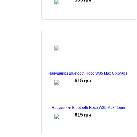
грн
Навушник DEFENDER (63527)FreeMotion B525 сірий
+ білий
710
грн
Навушники Bluetooth Hoco W35 Max Сріблясті
615
грн
Навушники Bluetooth Hoco W35 Max Чорні
615
грн