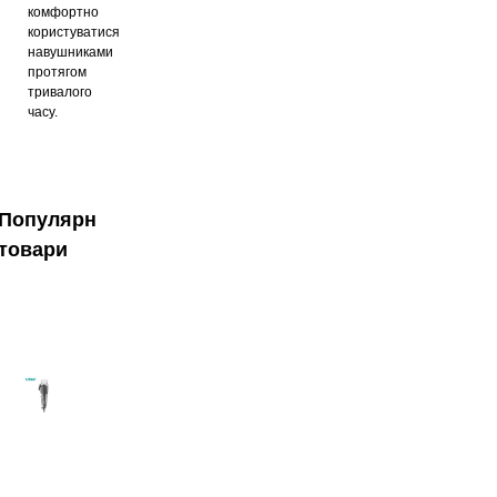
комфортно
користуватися
навушниками
протягом
тривалого
часу.
Популярні
товари