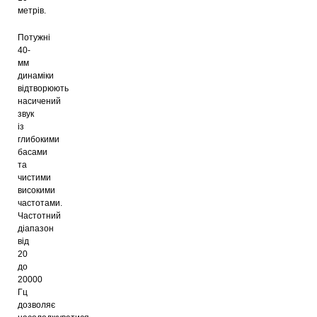
метрів.
Потужні
40-
мм
динаміки
відтворюють
насичений
звук
із
глибокими
басами
та
чистими
високими
частотами.
Частотний
діапазон
від
20
до
20000
Гц
дозволяє