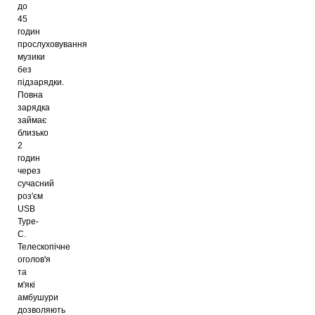
до
45
годин
прослуховування
музики
без
підзарядки.
Повна
зарядка
займає
близько
2
годин
через
сучасний
роз'єм
USB
Type-
C.
Телескопічне
оголов'я
та
м'які
амбушури
дозволяють