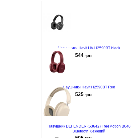
Навушники Havit HV-H2590BT black
544
грн
Наушники Havit H2590BT Red
525
грн
Навушник DEFENDER (63642) FreeMotion B640
Bluetooth, бежевий
505