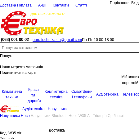
Порівняння
Вхід
Доставка і оплата
Акції
Контакти
Статті
(068)
001-00-02
euro.technika.ua@gmail.com
Пн-Пт 10:00-18:00
Пошук
Наша мережа магазинів
Подивитися на карті
Мій кошик
порожній
Краса
Кліматична
Комп'ютерна
Смартфони
Аудіотехніка
Телевізо
та
техніка
техніка
і телефони
здоров'я
Аудіотехніка
Навушники
Навушники Hoco
Навушники Bluetooth Hoco W35 Air Triumph Сріблясті
Доставка
Код:
W35 Air
Triumph