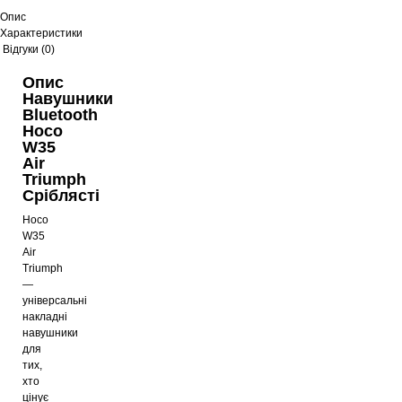
Опис
Характеристики
Відгуки (0)
Опис
Навушники
Bluetooth
Hoco
W35
Air
Triumph
Сріблясті
Hoco
W35
Air
Triumph
—
універсальні
накладні
навушники
для
тих,
хто
цінує