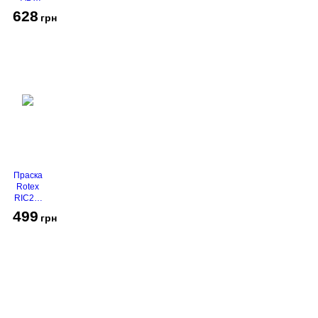
2116
628
грн
Праска
Rotex
RIC21-
N
499
грн
Super
Glide