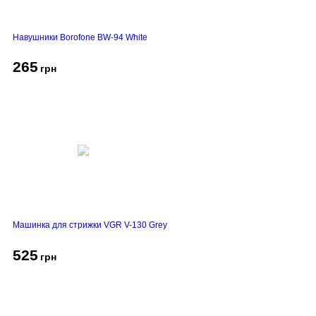
Навушники Borofone BW-94 White
265
грн
Машинка для стрижки VGR V-130 Grey
525
грн