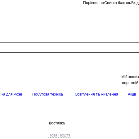
Порівняння
Список бажань
Вхід
Мій кошик
порожній
іка для кухні
Побутова техніка
Освітлення та живлення
Акції
Доставка
Нова Пошта