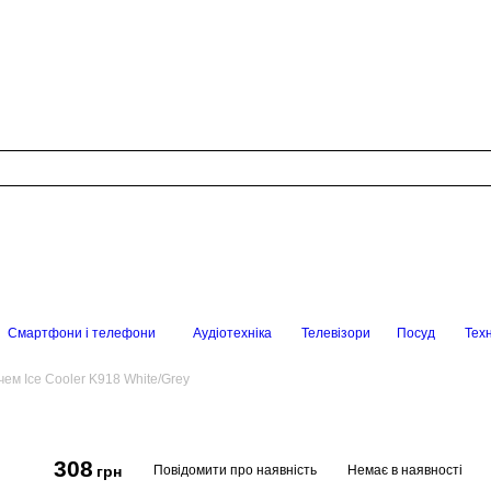
Смартфони і телефони
Аудіотехніка
Телевізори
Посуд
Техн
чем Ice Cooler K918 White/Grey
308
Повідомити про наявність
Немає в наявності
грн