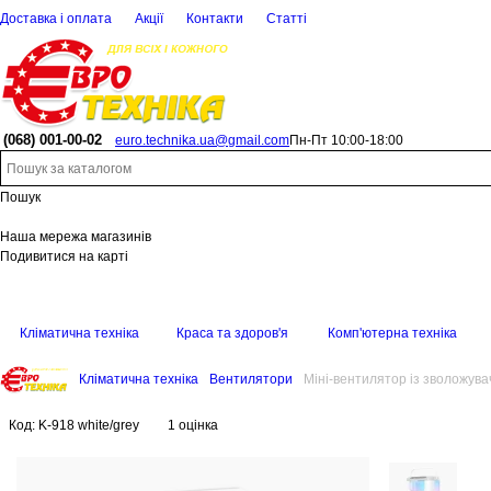
Доставка і оплата
Акції
Контакти
Статті
(068)
001-00-02
euro.technika.ua@gmail.com
Пн-Пт 10:00-18:00
Пошук
Наша мережа магазинів
Подивитися на карті
Кліматична техніка
Краса та здоров'я
Комп'ютерна техніка
Кліматична техніка
Вентилятори
Міні-вентилятор із зволожува
Код:
K-918 white/grey
1 оцінка