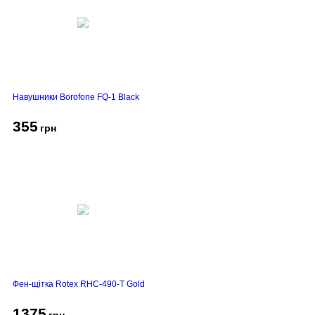
Навушники Borofone FQ-1 Black
355
грн
Фен-щітка Rotex RHC-490-T Gold
1375