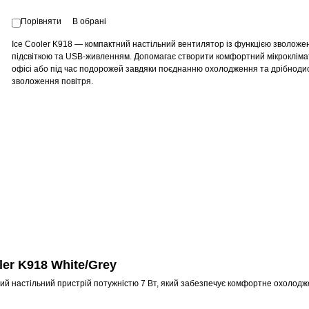
Порівняти
В обрані
Ice Cooler K918 — компактний настільний вентилятор із функцією зволоже
підсвіткою та USB-живленням. Допомагає створити комфортний мікроклімат
офісі або під час подорожей завдяки поєднанню охолодження та дрібноди
зволоження повітря.
er K918 White/Grey
тний настільний пристрій потужністю 7 Вт, який забезпечує комфортне охолодж