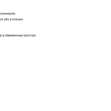
троенергію.
і або в спальні.
р в обмеженому просторі.