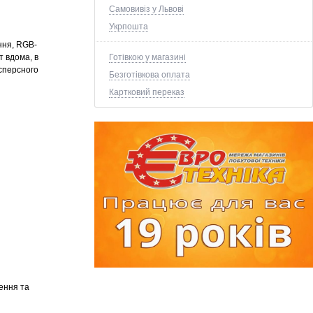
Самовивіз у Львові
Укрпошта
ння, RGB-
Готівкою у магазині
 вдома, в
сперсного
Безготівкова оплата
Картковий переказ
ення та