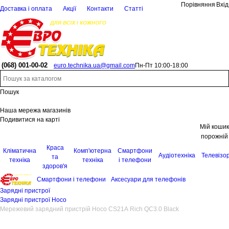
Порівняння
Вхід
Доставка і оплата
Акції
Контакти
Статті
(068)
001-00-02
euro.technika.ua@gmail.com
Пн-Пт 10:00-18:00
Пошук
Наша мережа магазинів
Подивитися на карті
Мій кошик
порожній
Краса
Кліматична
Комп'ютерна
Смартфони
Аудіотехніка
Телевізо
та
техніка
техніка
і телефони
здоров'я
Смартфони і телефони
Аксесуари для телефонів
Зарядні пристрої
Зарядні пристрої Hoco
Мережевий зарядний пристрій Hoco CS21A Rich QC3.0 Black