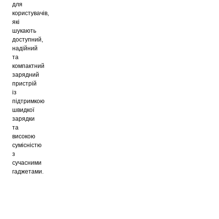
для
користувачів,
які
шукають
доступний,
надійний
та
компактний
зарядний
пристрій
із
підтримкою
швидкої
зарядки
та
високою
сумісністю
з
сучасними
гаджетами.