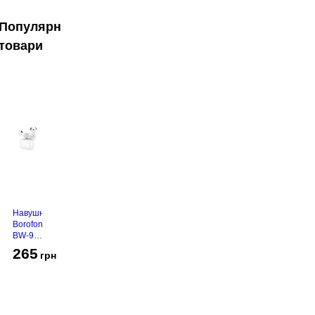
Популярні
товари
Навушники
Borofone
BW-94
White
265
грн