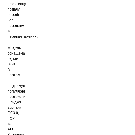
ефективну
подачу
енергії
без
перегріву
та
перевантаження.
Модель
оснащена
одним
USB-
A
портом
і
підтримує
популярні
протоколи
швидкої
зарядки
QC3.0,
FCP
та
AFC.
Зарядний