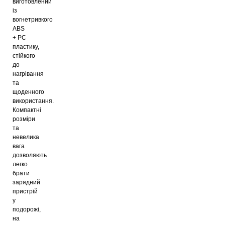
виготовлений
із
вогнетривкого
ABS
+ PC
пластику,
стійкого
до
нагрівання
та
щоденного
використання.
Компактні
розміри
та
невелика
вага
дозволяють
легко
брати
зарядний
пристрій
у
подорожі,
на