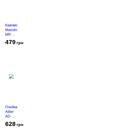
Кавомолка
Maestro
MR-
450
479
грн
Grey
Плойка
Adler
AD-
2116
628
грн