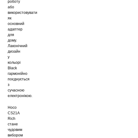
роботу
або
використовувати
як
основний
адаптер
для
дому.
Лаконічний
дизайн
у
кольорі
Black
гармонійно
поєднується
з
сучасною
електронікою.
Hoco
CS21A
Rich
стане
чудовим
вибором