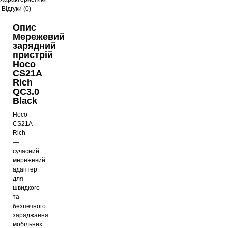
Відгуки (0)
Опис
Мережевий
зарядний
пристрій
Hoco
CS21A
Rich
QC3.0
Black
Hoco
CS21A
Rich
—
сучасний
мережевий
адаптер
для
швидкого
та
безпечного
заряджання
мобільних