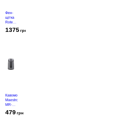
Фен-
щітка
Rotex
RHC-
1375
грн
490-T
Gold
Кавомолка
Maestro
MR-
450
479
грн
Grey