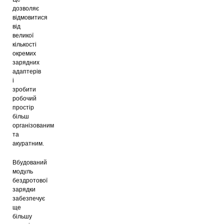
дозволяє
відмовитися
від
великої
кількості
окремих
зарядних
адаптерів
і
зробити
робочий
простір
більш
організованим
та
акуратним.
Вбудований
модуль
бездротової
зарядки
забезпечує
ще
більшу