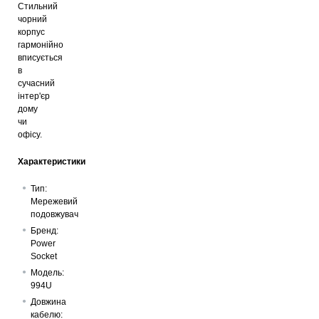
Стильний
чорний
корпус
гармонійно
вписується
в
сучасний
інтер'єр
дому
чи
офісу.
Характеристики
Тип:
Мережевий
подовжувач
Бренд:
Power
Socket
Модель:
994U
Довжина
кабелю: