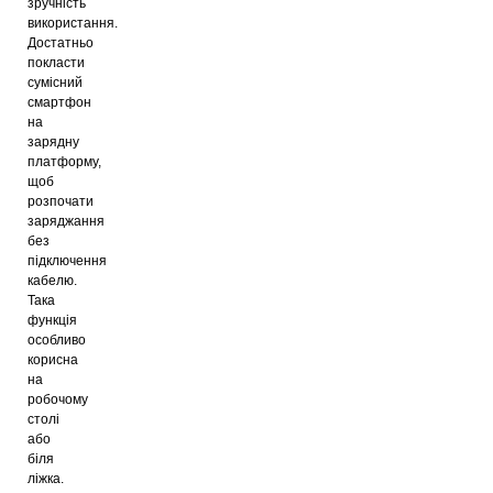
зручність
використання.
Достатньо
покласти
сумісний
смартфон
на
зарядну
платформу,
щоб
розпочати
заряджання
без
підключення
кабелю.
Така
функція
особливо
корисна
на
робочому
столі
або
біля
ліжка.