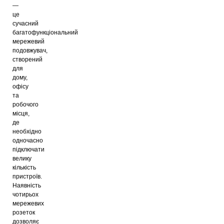
—
це
сучасний
багатофункціональний
мережевий
подовжувач,
створений
для
дому,
офісу
та
робочого
місця,
де
необхідно
одночасно
підключати
велику
кількість
пристроїв.
Наявність
чотирьох
мережевих
розеток
дозволяє