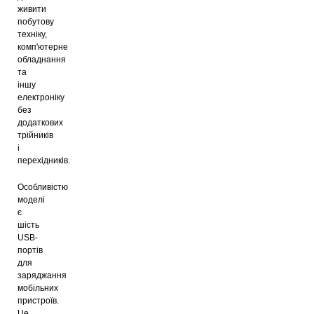
живити
побутову
техніку,
комп'ютерне
обладнання
та
іншу
електроніку
без
додаткових
трійників
і
перехідників.
Особливістю
моделі
є
шість
USB-
портів
для
заряджання
мобільних
пристроїв.
Це