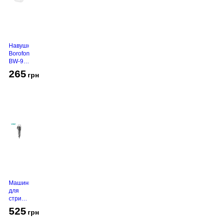
Навушники
Borofone
BW-94
White
265
грн
Машинка
для
стрижки
VGR V-
525
грн
130