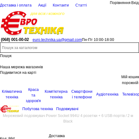
Порівняння
Вхід
Доставка і оплата
Акції
Контакти
Статті
(068)
001-00-02
euro.technika.ua@gmail.com
Пн-Пт 10:00-18:00
Пошук
Наша мережа магазинів
Подивитися на карті
Мій кошик
порожній
Краса
Кліматична
Комп'ютерна
Смартфони
Аудіотехніка
Телевізо
та
техніка
техніка
і телефони
здоров'я
Побутова техніка
Подовжувачі
Мережевий подовжувач Power Socket 994U 4 розетки + 6 USB-портів / 2 м
Black
Доставка
Код:
994