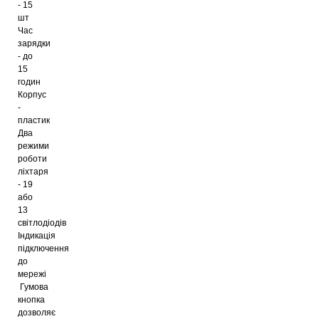
- 15
шт
Час
зарядки
- до
15
годин
Корпус
-
пластик
Два
режими
роботи
ліхтаря
- 19
або
13
світлодіодів
Індикація
підключення
до
мережі
Гумова
кнопка
дозволяє