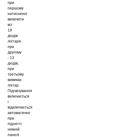
при
першому
натисненні
включити
всі
19
діодів
ліхтаря,
при
другому
- 13
діодів,
при
третьому
вимикає
ліхтар.
Підсвічування
включається
і
відключається
автоматично
при
піднятті
нижній
панелі