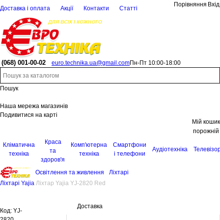
Порівняння
Вхід
Доставка і оплата
Акції
Контакти
Статті
(068)
001-00-02
euro.technika.ua@gmail.com
Пн-Пт 10:00-18:00
Пошук
Наша мережа магазинів
Подивитися на карті
Мій кошик
порожній
Краса
Кліматична
Комп'ютерна
Смартфони
Аудіотехніка
Телевізо
та
техніка
техніка
і телефони
здоров'я
Освітлення та живлення
Ліхтарі
Ліхтарі Yajia
Ліхтар Yajia YJ-2820 Red
Доставка
Код:
YJ-
2820