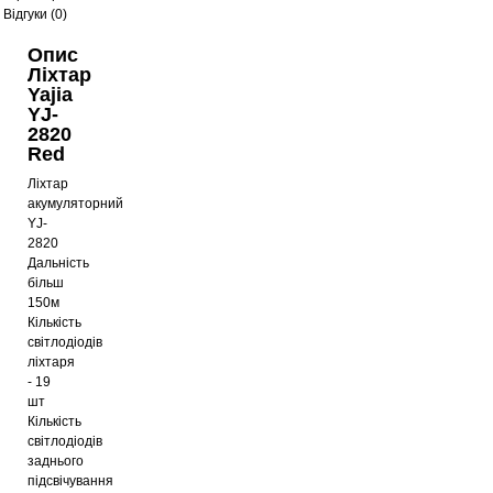
Відгуки (0)
Опис
Ліхтар
Yajia
YJ-
2820
Red
Ліхтар
акумуляторний
YJ-
2820
Дальність
більш
150м
Кількість
світлодіодів
ліхтаря
- 19
шт
Кількість
світлодіодів
заднього
підсвічування