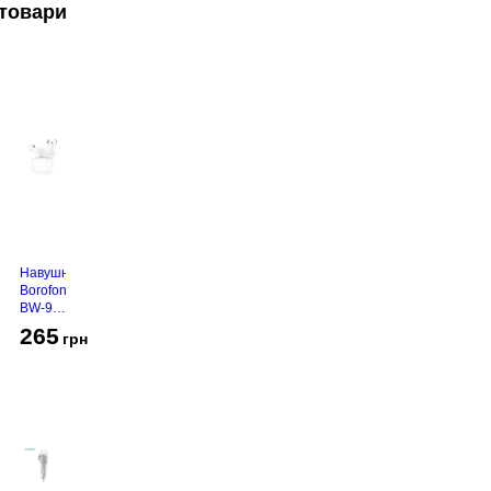
товари
Навушники
Borofone
BW-94
White
265
грн