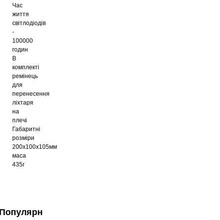
Час
життя
світлодіодів
-
100000
годин
В
комплекті
ремінець
для
перенесення
ліхтаря
на
плечі
Габаритні
розміри
200х100х105мм
маса
435г
Популярні