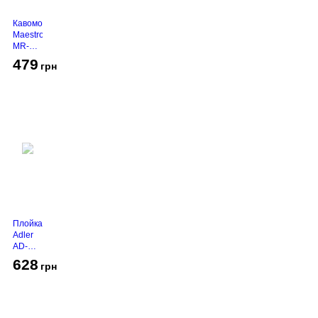
Кавомолка
Maestro
MR-
450
479
грн
Grey
Плойка
Adler
AD-
2116
628
грн