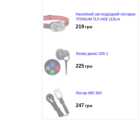
Налобний світлодіодний ліхтарик
TITANUM TLF-H08 110Lm
219
грн
Лазер диско 326-1
225
грн
Ліхтар WD 364
247
грн