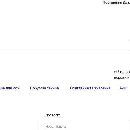
Порівняння
Вхід
Мій кошик
порожній
іка для кухні
Побутова техніка
Освітлення та живлення
Акції
Доставка
Нова Пошта