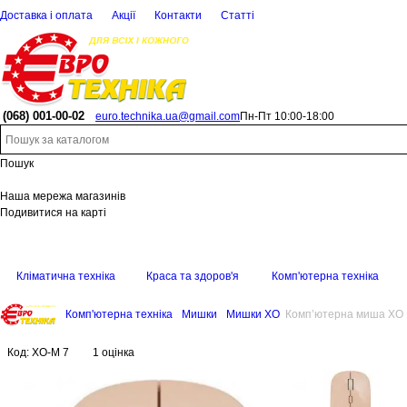
Доставка і оплата
Акції
Контакти
Статті
(068)
001-00-02
euro.technika.ua@gmail.com
Пн-Пт 10:00-18:00
Пошук
Наша мережа магазинів
Подивитися на карті
Кліматична техніка
Краса та здоров'я
Комп'ютерна техніка
Комп'ютерна техніка
Мишки
Мишки XO
Комп’ютерна миша XO 
Код:
XO-M 7
1 оцінка