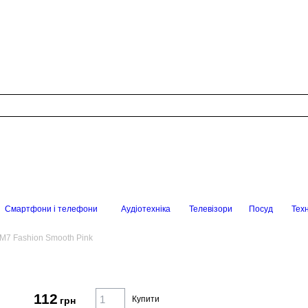
Смартфони і телефони
Аудіотехніка
Телевізори
Посуд
Техн
M7 Fashion Smooth Pink
112
Купити
грн