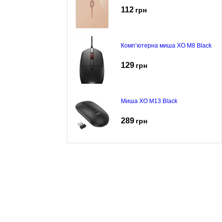
112
грн
Комп’ютерна миша XO M8 Black
129
грн
Миша XO M13 Black
289
грн