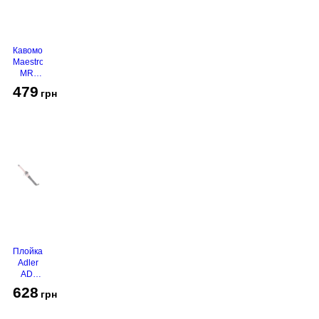
Кавомолка
Maestro
MR-
450
479
грн
Grey
Плойка
Adler
AD-
2116
628
грн