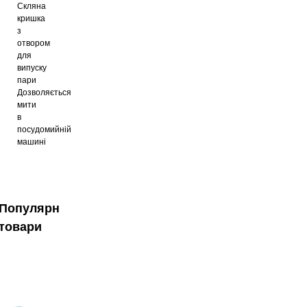
Скляна
кришка
з
отвором
для
випуску
пари
Дозволяється
мити
в
посудомийній
машині
Популярні
товари