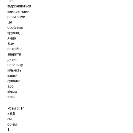
Line
відрізняються
компактними
розмірами.
Це
особливо
зручно,
якщо
Вам
потрібно
зварити
дитині
невелику
кількість
кашки,
супчика
або
кілька
яєць
Розмір: 14
х 6,5
см,
об’єм:
1 л