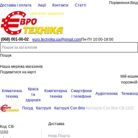
Порівняння
Вхід
Доставка і оплата
Акції
Контакти
Статті
(068)
001-00-02
euro.technika.ua@gmail.com
Пн-Пт 10:00-18:00
Пошук
Наша мережа магазинів
Подивитися на карті
Мій кошик
порожній
Краса
Кліматична
Комп'ютерна
Смартфони
Аудіотехніка
Телевізо
та
техніка
техніка
і телефони
здоров'я
Посуд
Каструлі
Каструлі Con Brio
Каструля Con Brio CB-1102
Доставка
Код:
CB-
1102
Нова Пошта