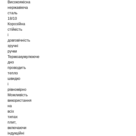
Високоякісна
нержавіюча
сталь
18/10
Корозійна
стійкість
і
довговічність
зручні
ручки
Термоакумулююче
дно
проводить
тепло
швидко
і
рівномірно
Можливість
використання
на
всіх
типах
плит,
включаючи
індукційні