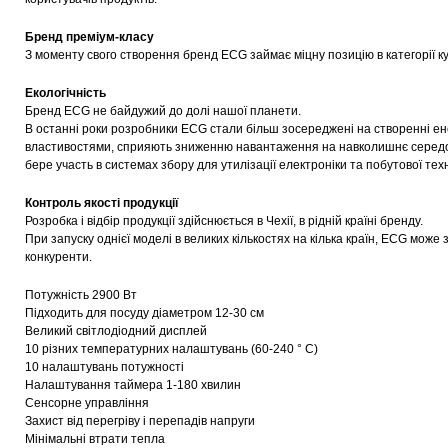
Бренд преміум-класу
З моменту свого створення бренд ECG займає міцну позицію в категорії ку
Екологічність
Бренд ECG не байдужий до долі нашої планети.
В останні роки розробники ECG стали більш зосереджені на створенні е
властивостями, сприяють зниженню навантаження на навколишнє середови
бере участь в системах збору для утилізації електроніки та побутової техн
Контроль якості продукції
Розробка і відбір продукції здійснюється в Чехії, в рідній країні бренду.
При запуску однієї моделі в великих кількостях на кілька країн, ECG може
конкуренти.
Потужність 2900 Вт
Підходить для посуду діаметром 12-30 см
Великий світлодіодний дисплей
10 різних температурних налаштувань (60-240 ° C)
10 налаштувань потужності
Налаштування таймера 1-180 хвилин
Сенсорне управління
Захист від перегріву і перепадів напруги
Мінімальні втрати тепла