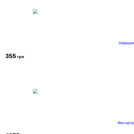
Навушник
355
грн
Фен-щітк