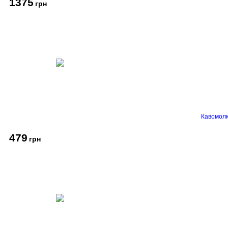
1375
грн
Кавомолк
479
грн