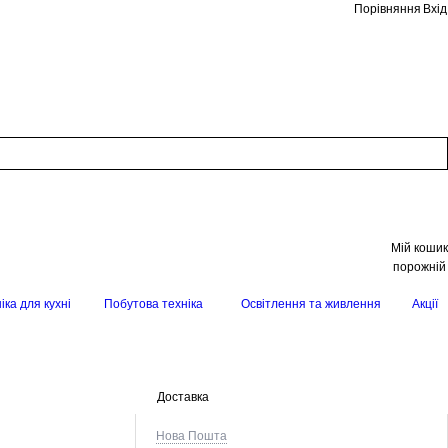
Порівняння
Вхід
Мій кошик
порожній
іка для кухні
Побутова техніка
Освітлення та живлення
Акції
Доставка
Нова Пошта