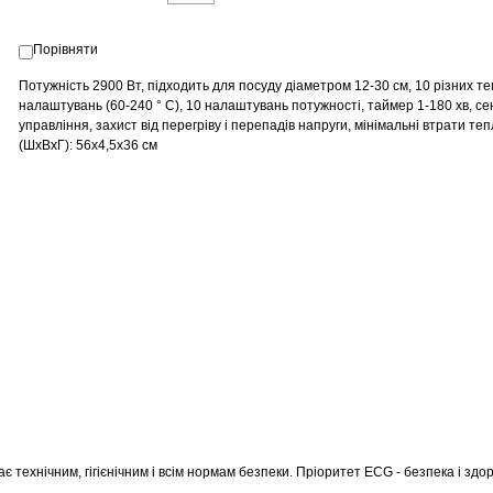
Порівняти
Потужність 2900 Вт, підходить для посуду діаметром 12-30 см, 10 різних 
налаштувань (60-240 ° C), 10 налаштувань потужності, таймер 1-180 хв, с
управління, захист від перегріву і перепадів напруги, мінімальні втрати теп
(ШхВхГ): 56х4,5х36 см
є технічним, гігієнічним і всім нормам безпеки. Пріоритет ECG - безпека і здор