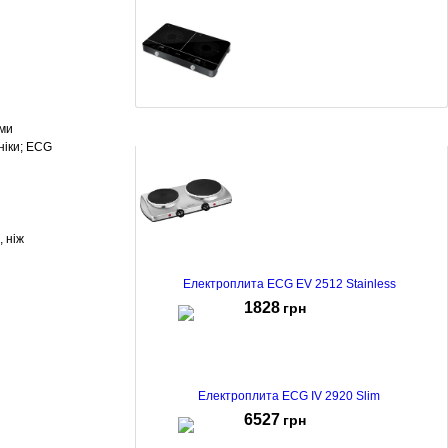
ими
Індукційна плита Sencor SCP 4201GY
ніки; ECG
5829
грн
, ніж
Електроплита ECG EV 2512 Stainless
1828
грн
Електроплита ECG IV 2920 Slim
6527
грн