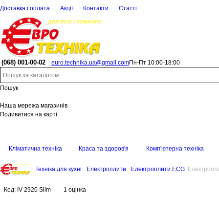
Доставка і оплата
Акції
Контакти
Статті
(068)
001-00-02
euro.technika.ua@gmail.com
Пн-Пт 10:00-18:00
Пошук
Наша мережа магазинів
Подивитися на карті
Кліматична техніка
Краса та здоров'я
Комп'ютерна техніка
Техніка для кухні
Електроплити
Електроплити ECG
Електропли
Код:
IV 2920 Slim
1 оцінка