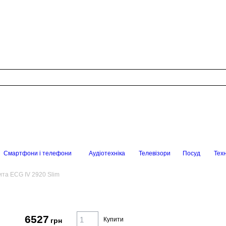
Смартфони і телефони
Аудіотехніка
Телевізори
Посуд
Техн
та ECG IV 2920 Slim
6527
Купити
грн