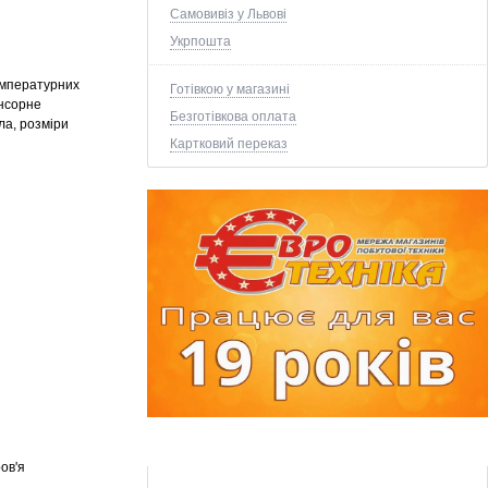
Самовивіз у Львові
Укрпошта
температурних
Готівкою у магазині
енсорне
Безготівкова оплата
ла, розміри
Картковий переказ
ов'я