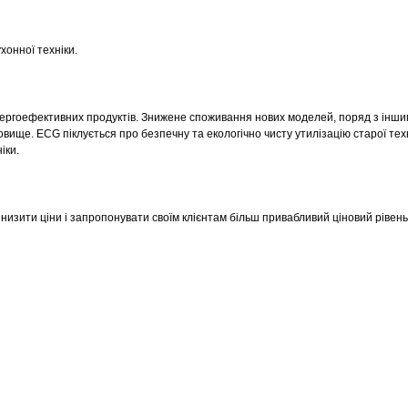
хонної техніки.
нергоефективних продуктів. Знижене споживання нових моделей, поряд з інш
ще. ECG піклується про безпечну та екологічно чисту утилізацію старої тех
іки.
 знизити ціни і запропонувати своїм клієнтам більш привабливий ціновий рівень