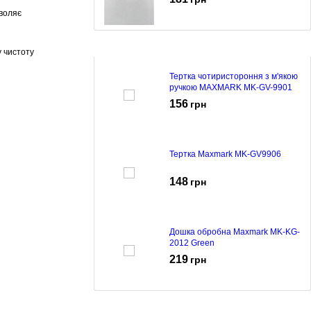
зволяє
у чистоту
Тертка чотиристороння з м'якою
ручкою MAXMARK MK-GV-9901
156
грн
Тертка Maxmark MK-GV9906
148
грн
Дошка обробна Maxmark MK-KG-
2012 Green
219
грн
Дошка обробна Maxmark MK-KG-