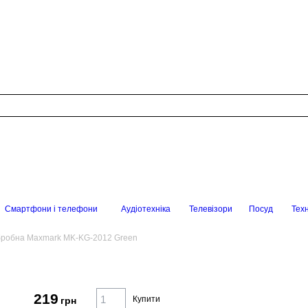
Смартфони і телефони
Аудіотехніка
Телевізори
Посуд
Техн
бробна Maxmark MK-KG-2012 Green
219
Купити
грн