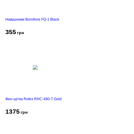
Навушники Borofone FQ-1 Black
355
грн
Фен-щітка Rotex RHC-490-T Gold
1375
грн