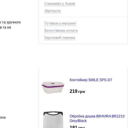
Самовивіз у Львові
Укрпошта
 та зручного
Готівкою у магазині
ів та не
Безготівкова оплата
Картковий переказ
Контейнер SMILE SPS-3/7
219
грн
Обробна дошка BRAVIRA BR2210
вона
Grey/Black
181
грн