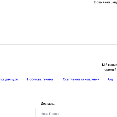
Порівняння
Вхід
Мій кошик
порожній
іка для кухні
Побутова техніка
Освітлення та живлення
Акції
Доставка
Нова Пошта