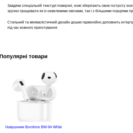
Завдяки спеціальній текстурі поверхні, ножі зберігають свою гостроту зн
зручно працювати як із невеликими овочами, так і з більшими порціями пр
Стильний та мінімалістичний дизайн дошки гармонійно доповнить інтер'єр 
під час кожного приготування.
Популярні товари
Навушники Borofone BW-94 White