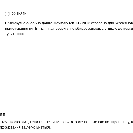
Порівняти
Прямокутна обробна дошка Maxmark MK-KG-2012 створена для безпечного
приготування їжі. Її гігієнічна поверхня не вбирає запахи, є стійкою до поріз
тупить ножі.
en
я високою міцністю та гігієнічністю. Виготовлена з якісного поліпропілену, 
икористання та легко миється.