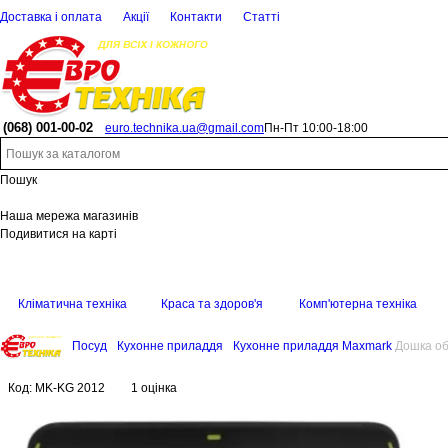
Доставка і оплата
Акції
Контакти
Статті
(068)
001-00-02
euro.technika.ua@gmail.com
Пн-Пт 10:00-18:00
Пошук
Наша мережа магазинів
Подивитися на карті
Кліматична техніка
Краса та здоров'я
Комп'ютерна техніка
Посуд
Кухонне приладдя
Кухонне приладдя Maxmark
Дошка о
Код:
MK-KG 2012
1 оцінка