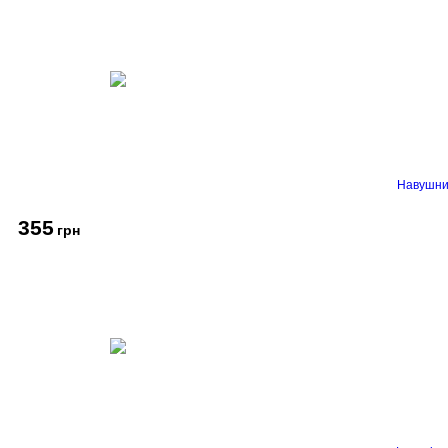
Навушник
355
грн