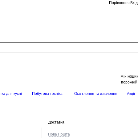
Порівняння
Вхід
Мій кошик
порожній
іка для кухні
Побутова техніка
Освітлення та живлення
Акції
Доставка
Нова Пошта