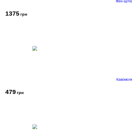
Фен-щітк
1375
грн
Кавомолк
479
грн