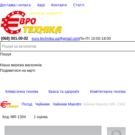
Доставка і оплата
Акції
Контакти
Статті
(068)
001-00-02
euro.technika.ua@gmail.com
Пн-Пт 10:00-18:00
Пошук
Наша мережа магазинів
Подивитися на карті
Кліматична техніка
Краса та здоров'я
Комп'ютерна техніка
Посуд
Чайники
Чайники Maestro
Чайник Maestro MR-1304
Код:
MR-1304
1 оцінка