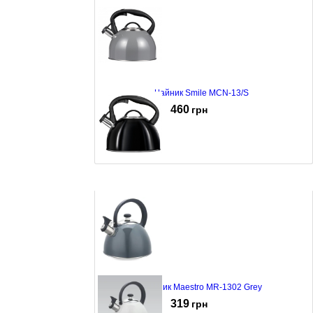
Чайник Smile MCN-13/S
460
грн
Чайник Smile MCN-13/C
460
грн
Чайник Maestro MR-1302 Grey
319
грн