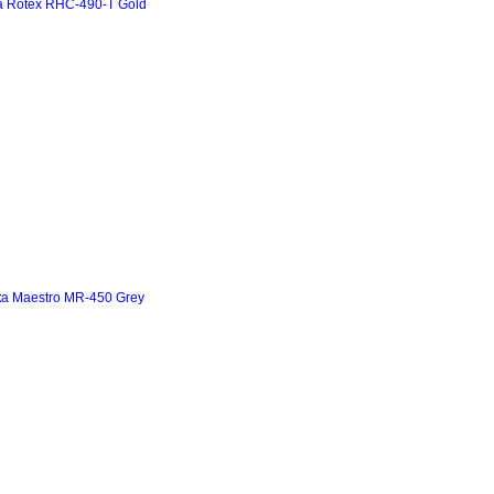
а Rotex RHC-490-T Gold
а Maestro MR-450 Grey