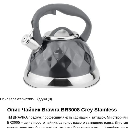
Опис
Характеристики
Відгуки (0)
Опис Чайник Bravira BR3008 Grey Stainless
ТМ BRAVIRA
поєднує професійну якість і домашній затишок. Ми створили
BR3005
– це не просто чайник, це голос вашого затишного ранку. Він ста
елегантного дизайну, сучасних технологій та максимального комфорту у п