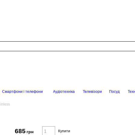
Смартфони і телефони
Аудіотехніка
Телевізори
Посуд
Техн
inless
685
Купити
грн