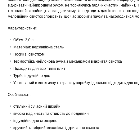
відкривати чайник одним рухом, не торкаючись гарячих частин. Чайник
BR
технологій виробництва, завдяки чому він підходить для інтенсивного щод
мелодійний свисток сповістить, що час зробити паузу та насолодитися м
Характеристики:
Об'єм: 3,0 л
Матеріал: нержавіюча сталь
Носик зі свистком
Термостійка нейлонова ручка з механізмом відкриття свистка
Підходить для всіх типів плит
Турбо індукційне дно
Упакований в естетичну та красиву коробку, ідеально підходить для по
Особливості:
стильний сучасний дизайн
висока надійність та стійкість до подряпин
індукційне дно стовщене
зручний та міцний механізм відкривання свистка