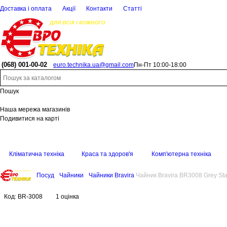
Доставка і оплата
Акції
Контакти
Статті
(068)
001-00-02
euro.technika.ua@gmail.com
Пн-Пт 10:00-18:00
Пошук
Наша мережа магазинів
Подивитися на карті
Кліматична техніка
Краса та здоров'я
Комп'ютерна техніка
Посуд
Чайники
Чайники Bravira
Чайник Bravira BR3008 Grey Sta
Код:
BR-3008
1 оцінка