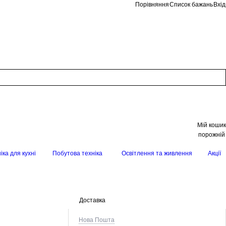
Порівняння
Список бажань
Вхід
Мій кошик
порожній
іка для кухні
Побутова техніка
Освітлення та живлення
Акції
Доставка
Нова Пошта