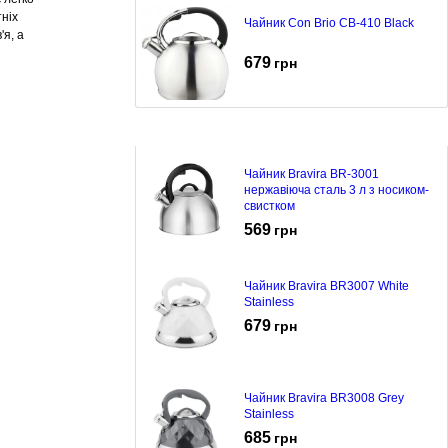
тніх
Чайник Con Brio CB-410 Black
'я, а
679
грн
Чайник Bravira BR-3001
нержавіюча сталь 3 л з носиком-
свистком
569
грн
Чайник Bravira BR3007 White
Stainless
679
грн
Чайник Bravira BR3008 Grey
Stainless
685
грн