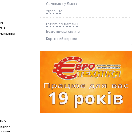
Самовивіз у Львові
Укрпошта
із
Готівкою у магазині
ка з
Безготівкова оплата
дкривання
Картковий переказ
IRA
єднання
 легко