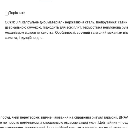
Порівняти
Об'єм: 3 л, капсульне дно, матеріал - нержавіюча сталь, полірування: сатин 
дзеркальною смужкою, підходить для всіх плит, термостійка нейлонова руч
механізмом відкриття свистка.
Особливості: зручний та міцний механізм ві
свистка, індукційне дно.
 посуд, який перетворює звичне чаювання на справжній ритуал гармонії.
BRAV
не не просто помічником, а справжньою окрасою вашої кухні. Цей чайник – по
овсякденному використанні. Інноваційний свисток з кнопкою на ручці дозволяє