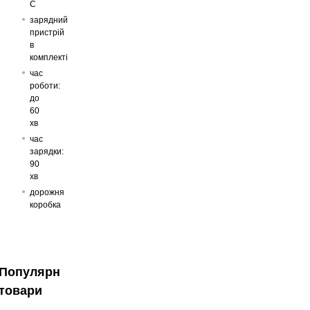
C
зарядний
пристрій
в
комплекті
час
роботи:
до
60
хв
час
зарядки:
90
хв
дорожня
коробка
Популярні
товари