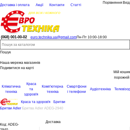
Порівняння
Вхід
Доставка і оплата
Акції
Контакти
Статті
(068)
001-00-02
euro.technika.ua@gmail.com
Пн-Пт 10:00-18:00
Пошук
Наша мережа магазинів
Подивитися на карті
Мій кошик
порожній
Краса
Кліматична
Комп'ютерна
Смартфони
та
Аудіотехніка
Телевізо
техніка
техніка
і телефони
здоров'я
Краса та здоров'я
Бритви
Бритви Adler
Бритва Adler ADEG-2940
Доставка
Код:
ADEG-
2940