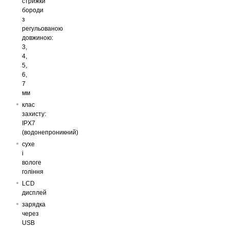
стрижки
бороди
з
регульованою
довжиною:
3,
4,
5,
6,
7
мм
клас
захисту:
IPX7
(водонепроникний)
сухе
і
вологе
гоління
LCD
дисплей
зарядка
через
USB