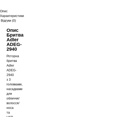
Опис
Характеристики
Відгуки (0)
Опис
Бритва
Adler
ADEG-
2940
Роторна
бритва
Adler
ADEG-
2940
з 3
головками,
насадками
для
обличчя/
волосся/
носа
та