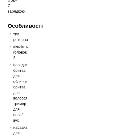
USB-
C
зарядкою.
Особливості
тип:
роторна
кількість
головок:
3
насадки:
бритва
для
обличчя,
бритва
для
волосся,
тример
для
носа/
вух
насадка
для