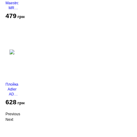
Maestro
MR-
450
479
грн
Grey
Плойка
Adler
AD-
2116
628
грн
Previous
Next