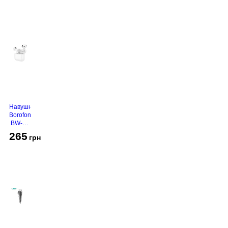
Навушники
Borofone
BW-94
White
265
грн