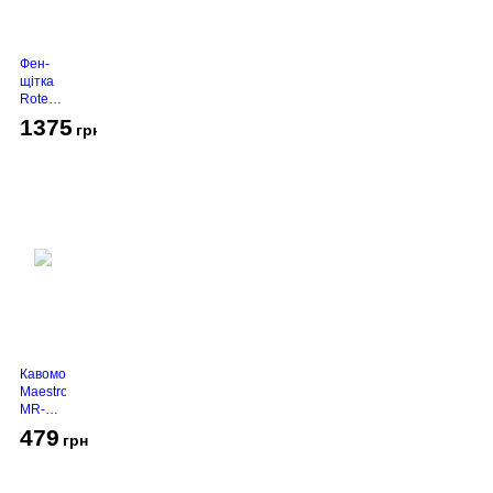
Фен-
щітка
Rotex
RHC-
1375
грн
490-T
Gold
Кавомолка
Maestro
MR-
450
479
грн
Grey