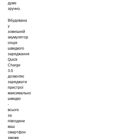
дуже
зручно.
Вбудована
у
зовнішній
акумулятор
опція
швидкого
заряджання
Quick
Charge
3.0
дозволяє
заряджати
пристрої
максимально
швидко
-
всього
за
півгодини
ваш
смартфон
зможе