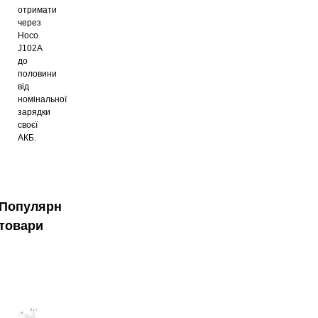
отримати
через
Hoco
J102A
до
половини
від
номінальної
зарядки
своєї
АКБ.
Популярні
товари