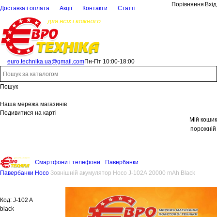
Порівняння
Вхід
Доставка і оплата
Акції
Контакти
Статті
euro.technika.ua@gmail.com
Пн-Пт 10:00-18:00
Пошук
Наша мережа магазинів
Подивитися на карті
Мій кошик
порожній
Смартфони і телефони
Павербанки
Павербанки Hoco
Зовнішній акумулятор Hoco J-102A 20000 mAh Black
Код:
J-102 A
black