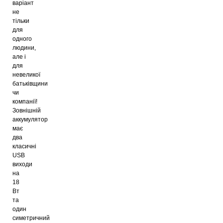
варіант
не
тільки
для
одного
людини,
але і
для
невеликої
батьківщини
чи
компанії!
Зовнішній
аккумулятор
має
два
класичні
USB
виходи
на
18
Вт
та
один
симетричний