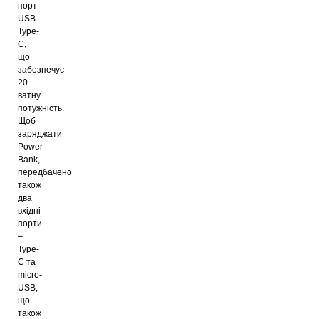
порт
USB
Type-
C,
що
забезпечує
20-
ватну
потужність.
Щоб
заряджати
Power
Bank,
передбачено
також
два
вхідні
порти
–
Type-
C та
micro-
USB,
що
також