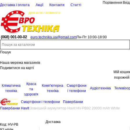
Порівняння
Вхід
Доставка і оплата
Акції
Контакти
Статті
(068)
001-00-02
euro.technika.ua@gmail.com
Пн-Пт 10:00-18:00
Пошук
Наша мережа магазинів
Подивитися на карті
Мій кошик
порожній
Краса
Кліматична
Комп'ютерна
Смартфони
Аудіотехніка
Телевізо
та
техніка
техніка
і телефони
здоров'я
Смартфони і телефони
Павербанки
Павербанки Havit
Зовнішній акумулятор Havit HV-PB92 20000 mAh White
Доставка
Код:
HV-PB
92 white