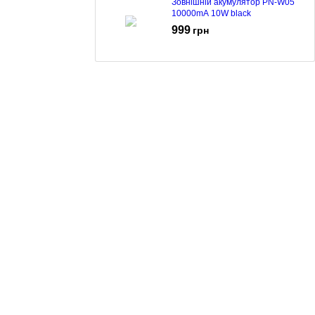
Зовнішній акумулятор PN-W05
10000mA 10W black
999
грн