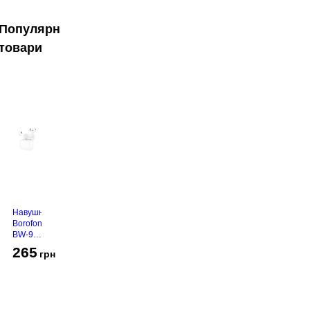
Популярні
товари
Навушники
Borofone
BW-94
White
265
грн