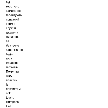
від
короткого
замикання
гарантують
тривалий
термін
служби
джерела
живлення
та
безпечне
заряджання
будь-
яких
сучасних
гаджетів.
Покриття
АBS
пластик
із
покриттям
soft
touch.
Цифрова
Led