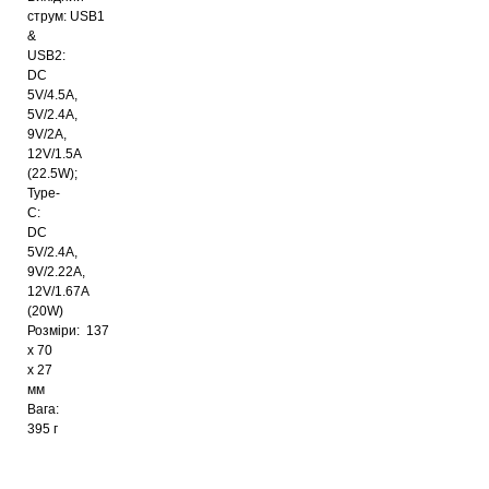
струм: USB1
&
USB2:
DC
5V/4.5A,
5V/2.4A,
9V/2A,
12V/1.5A
(22.5W);
Type-
C:
DC
5V/2.4А,
9V/2.22А,
12V/1.67А
(20W)
Розміри: 137
х 70
х 27
мм
Вага:
395 г