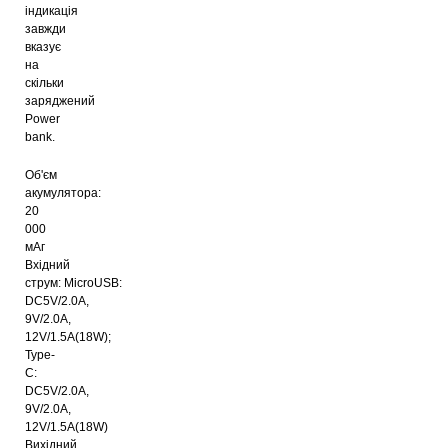
індикація
завжди
вказує
на
скільки
заряджений
Power
bank.
Об'єм
акумулятора:
20
000
мАг
Вхідний
струм: MicroUSB:
DC5V/2.0A,
9V/2.0A,
12V/1.5A(18W);
Type-
C:
DC5V/2.0A,
9V/2.0A,
12V/1.5A(18W)
Вихідний