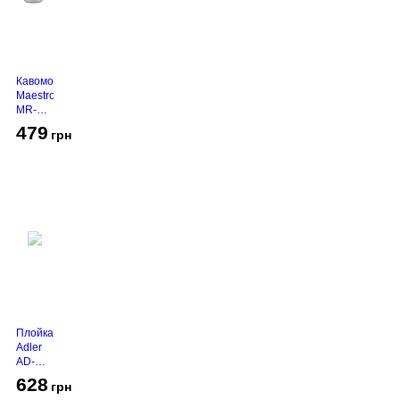
Кавомолка
Maestro
MR-
450
479
грн
Grey
Плойка
Adler
AD-
2116
628
грн