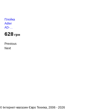
Плойка
Adler
AD-
2116
628
грн
Previous
Next
Про компанію
Доставка і оплата
Акції
Контакти
(068)
001-00-02
euro.technika.ua@gmail.com
Пн-Пт 10:00-18:00
© Інтернет-магазин Євро Техніка, 2006 - 2026