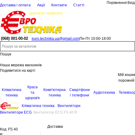
Порівняння
Вхід
Доставка і оплата
Акції
Контакти
Статті
(068)
001-00-02
euro.technika.ua@gmail.com
Пн-Пт 10:00-18:00
Пошук
Наша мережа магазинів
Подивитися на карті
Мій кошик
порожній
Краса
Кліматична
Комп'ютерна
Смартфони
та
Аудіотехніка
Телевізо
техніка
техніка
і телефони
здоров'я
Кліматична техніка
Вентилятори
Вентилятори ECG
Вентилятор ECG FS 40 R
Доставка
Код:
FS 40
R