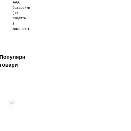
ААА
батарейки
(не
входять
в
комплект)
Популярні
товари