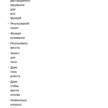
дистанційного
керування
для
всіх
функцій
Регульований
нахил
Функція
коливання
Регульована
висота
Захист
для
леза
Дуже
тиха
робота
Дуже
стійка
кругла
основа
Номінальна
напруга: