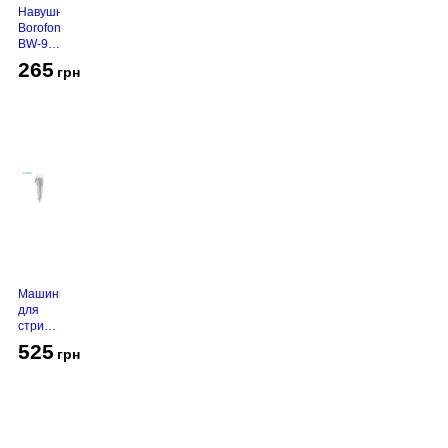
Навушники
Borofone
BW-94
White
265
грн
Машинка
для
стрижки
VGR V-
525
грн
130
Grey