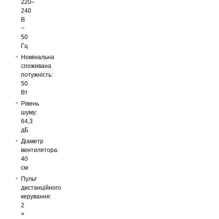
220–
240
В
~
50
Гц
Номінальна
споживана
потужність:
50
Вт
Рівень
шуму:
64,3
дБ
Діаметр
вентилятора:
40
см
Пульт
дистанційного
керування:
2
×