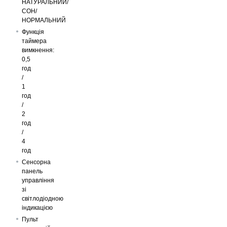
НАТУРАЛЬНИЙ/
СОН/
НОРМАЛЬНИЙ
Функція
таймера
вимкнення:
0,5
год
/
1
год
/
2
год
/
4
год
Сенсорна
панель
управління
зі
світлодіодною
індикацією
Пульт