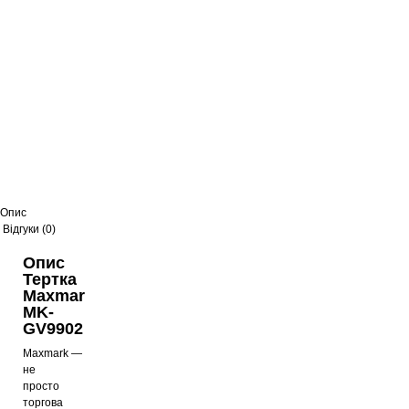
Опис
Відгуки (0)
Опис
Тертка
Maxmar
MK-
GV9902
Maxmark
—
не
просто
торгова