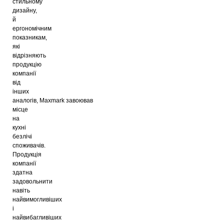
стильному
дизайну,
й
ергономічним
показникам,
які
відрізняють
продукцію
компанії
від
інших
аналогів,
Maxmark
завоював
місце
на
кухні
безлічі
споживачів.
Продукція
компанії
здатна
задовольнити
навіть
найвимогливіших
і
найвибагливіших