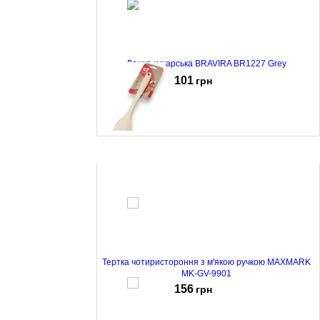
Ложка кухарська BRAVIRA BR1227 Grey
101
грн
Лопатка скошена BRAVIRA BR1207 Beige
101
грн
Тертка чотиристороння з м'якою ручкою MAXMARK
MK-GV-9901
156
грн