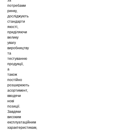
за
потребами
ринку,
досліджують
стандарти
якості,
приділяючи
велику
увагу
виробництву
та
тестуванню
продукції,
а
також
постійно
розширюють
асортимент,
вводячи
нові
позиції.
Завдяки
високим
експлуатаційним
характеристикам,