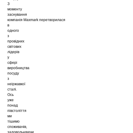
З
моменту
заснування
компанія
Maxmark
перетворилася
в
одного
з
провідних
світових
лідерів
у
сфері
виробництва
посуду
з
неіржавкої
сталі.
Ось
уже
понад
півстоліття
ми
тішимо
споживачів,
задовольняючи