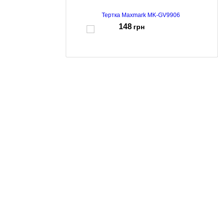
Тертка Maxmark MK-GV9906
148
грн
Дошка обробна Maxmark MK-KG-2012 Green
219
грн
Дошка обробна Maxmark MK-KG-2011 Green
99
грн
Тертка Maxmar MK-GV9902
125
грн