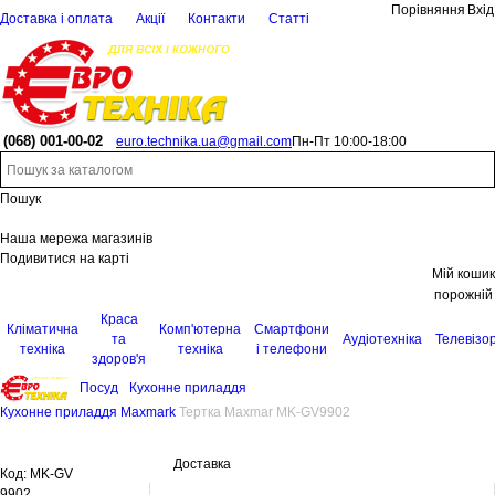
Порівняння
Вхід
Доставка і оплата
Акції
Контакти
Статті
(068)
001-00-02
euro.technika.ua@gmail.com
Пн-Пт 10:00-18:00
Пошук
Наша мережа магазинів
Подивитися на карті
Мій кошик
порожній
Краса
Кліматична
Комп'ютерна
Смартфони
та
Аудіотехніка
Телевізо
техніка
техніка
і телефони
здоров'я
Посуд
Кухонне приладдя
Кухонне приладдя Maxmark
Тертка Maxmar MK-GV9902
Доставка
Код:
MK-GV
9902