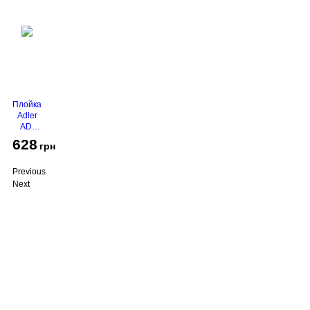
Плойка
Adler
AD-
2116
628
грн
Previous
Next
Про компанію
Доставка і оплата
Акції
Контакти