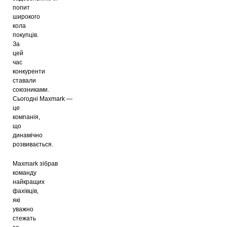
попит
широкого
кола
покупців.
За
цей
час
конкуренти
ставали
союзниками.
Сьогодні
Maxmark
—
це
компанія,
що
динамічно
розвивається.
Maxmark
зібрав
команду
найкращих
фахівців,
які
уважно
стежать