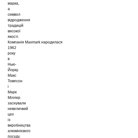
марка,
а
символ
відродження
традицій
високої
якості.
Компанія
Maxmark
народилася
1962
року
в
Нью-
Йорку.
Макс
Томпсон
і
Марк
Міллер
заснували
невеличкий
цех
із
виробництва
алюмінієвого
посуду.