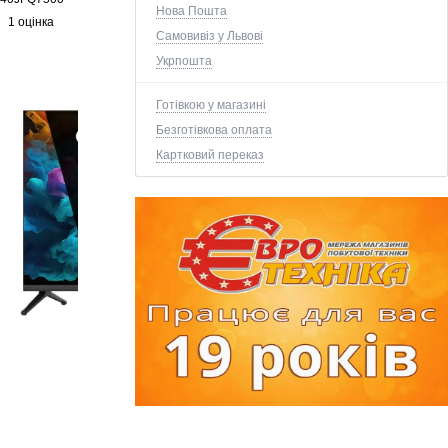
Нова Пошта
1 оцінка
Самовивіз у Львові
Укрпошта
Готівкою у магазині
Безготівкова оплата
Картковий переказ
+3 ще фото ↓