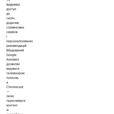
відкриває
доступ
до
тисяч
додатків,
стрімінгових
сервісів
і
персоналізованих
рекомендацій.
Вбудований
Google
Assistant
дозволяє
керувати
телевізором
голосом,
а
Chromecast
—
легко
транслювати
контент
зі