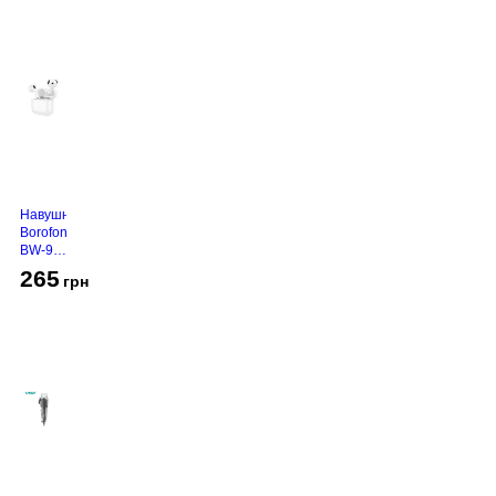
Навушники
Borofone
BW-94
White
265
грн