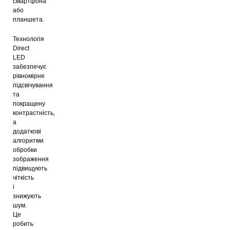
смартфона
або
планшета.
Технологія
Direct
LED
забезпечує
рівномірне
підсвічування
та
покращену
контрастність,
а
додаткові
алгоритми
обробки
зображення
підвищують
чіткість
і
знижують
шум.
Це
робить