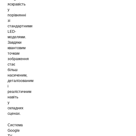
яскравість
у
порівнянні
зі
стандартними
LED-
моделями.
Завдяки
квантовим
точкам
зображення
стає
більш
насиченим,
деталізованим
і
реалістичним
навіть
у
складних
сценах.
Система
Google
TV