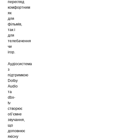
перегляд
комфортним
як
для
фільмів,
так і
для
телебачення
чи
ігор.
Аудіосистема
з
підтримкою
Dolby
Audio
та
dbx-
tv
створює
об’ємне
звучання,
що
доповнює
якісну