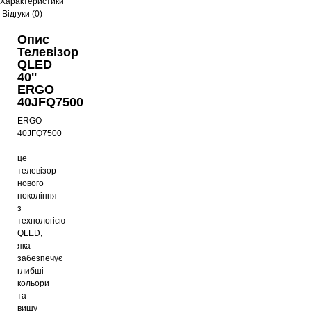
Характеристики
Відгуки (0)
Опис
Телевізор
QLED
40''
ERGO
40JFQ7500
ERGO
40JFQ7500
—
це
телевізор
нового
покоління
з
технологією
QLED,
яка
забезпечує
глибші
кольори
та
вищу