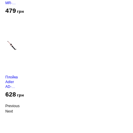
MR-
450
479
грн
Grey
Плойка
Adler
AD-
2116
628
грн
Previous
Next