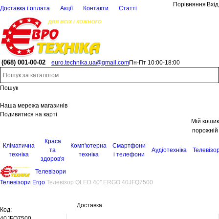
Порівняння
Вхід
Доставка і оплата
Акції
Контакти
Статті
(068)
001-00-02
euro.technika.ua@gmail.com
Пн-Пт 10:00-18:00
Пошук
Наша мережа магазинів
Подивитися на карті
Мій кошик
порожній
Краса
Кліматична
Комп'ютерна
Смартфони
та
Аудіотехніка
Телевізо
техніка
техніка
і телефони
здоров'я
Телевізори
Телевізори Ergo
Телевізор QLED 40'' ERGO 40JFQ7500
Доставка
Код:
40JFQ7500