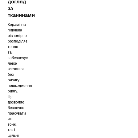
догляд
за
тканинами
Керамічна
підошва
рівномірно
розподіляє
тепло
та
забезпечує
легке
ковзання
без
ризику
пошкодження
одягу.
Це
дозволяє
безпечно
прасувати
як
тонкі,
так і
щільні