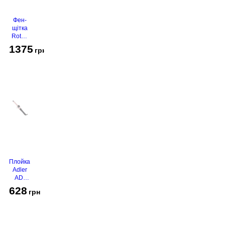
Фен-
щітка
Rotex
RHC-
1375
грн
490-T
Gold
Плойка
Adler
AD-
2116
628
грн