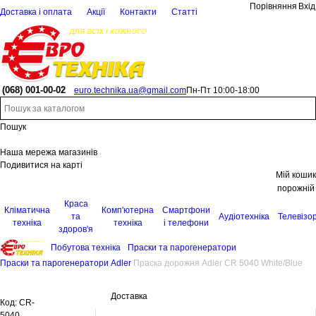
Порівняння
Вхід
Доставка і оплата
Акції
Контакти
Статті
(068)
001-00-02
euro.technika.ua@gmail.com
Пн-Пт 10:00-18:00
Пошук
Наша мережа магазинів
Подивитися на карті
Мій кошик
порожній
Краса
Кліматична
Комп'ютерна
Смартфони
та
Аудіотехніка
Телевізо
техніка
техніка
і телефони
здоров'я
Побутова техніка
Праски та парогенератори
Праски та парогенератори Adler
Праска дорожня Adler CR 5040 White/Blue
Доставка
Код:
CR-
5040