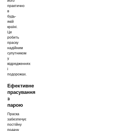
його
практично
в
будь-
якій
країні.
Це
робить
праску
надійним
супутником
у
відрядженнях
і
подорожах.
Ефективне
прасування
з
парою
Праска
забезпечує
постійну
подачу