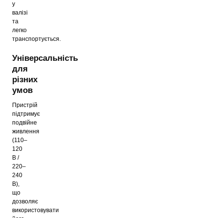
у
валізі
та
легко
транспортується.
Універсальність
для
різних
умов
Пристрій
підтримує
подвійне
живлення
(110–
120
В /
220–
240
В),
що
дозволяє
використовувати