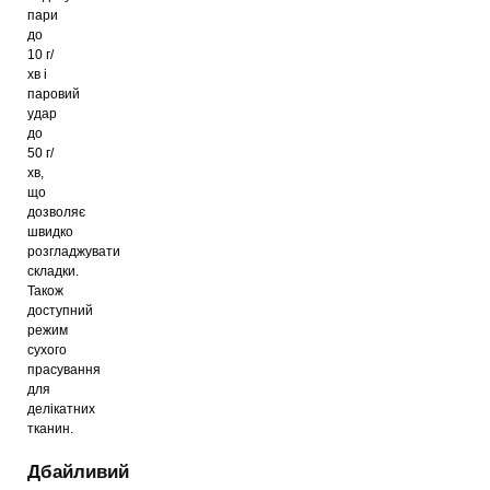
пари
до
10 г/
хв і
паровий
удар
до
50 г/
хв,
що
дозволяє
швидко
розгладжувати
складки.
Також
доступний
режим
сухого
прасування
для
делікатних
тканин.
Дбайливий