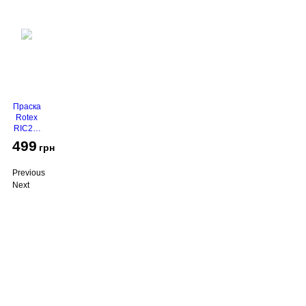
Праска
Rotex
RIC21-
N
499
грн
Super
Glide
Previous
Next
Про компанію
Доставка і оплата
Акції
Контакти