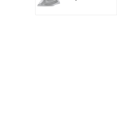
Праска Adler AD 5051 Gray-White
1089
грн
Праска Adler AD-5022
819
грн