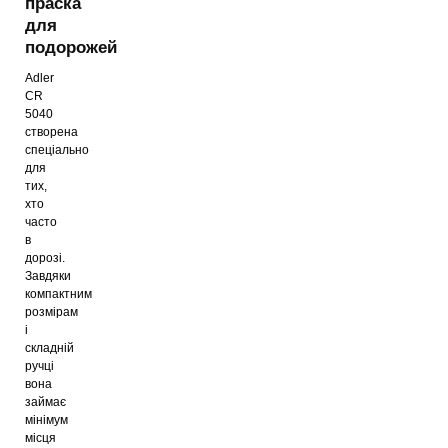
праска
для
подорожей
Adler
CR
5040
створена
спеціально
для
тих,
хто
часто
в
дорозі.
Завдяки
компактним
розмірам
і
складній
ручці
вона
займає
мінімум
місця