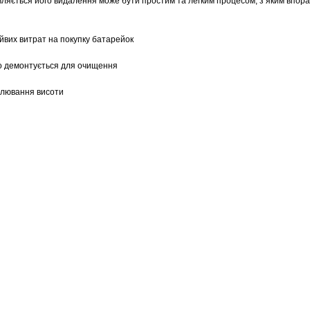
иявляється його видалення може бути простим та легким процесом, з яким впор
йвих витрат на покупку батарейок
ко демонтується для очищення
гулювання висоти