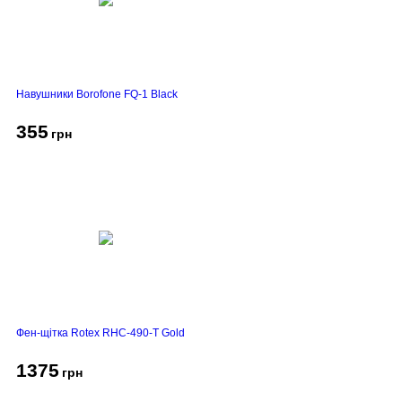
Навушники Borofone FQ-1 Black
355
грн
Фен-щітка Rotex RHC-490-T Gold
1375
грн