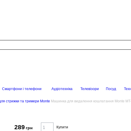
Смартфони і телефони
Аудіотехніка
Телевізори
Посуд
Техн
ля стрижки та тримери Monte
Машинка для видалення кошлатання Monte MT
289
Купити
грн