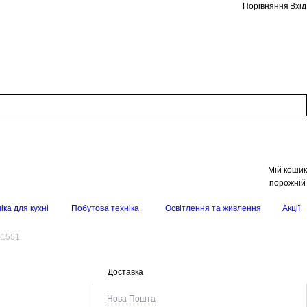
Порівняння
Вхід
Мій кошик
порожній
іка для кухні
Побутова техніка
Освітлення та живлення
Акції
-1551
Доставка
Нова Пошта