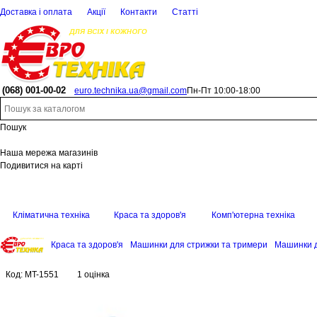
Доставка і оплата
Акції
Контакти
Статті
(068)
001-00-02
euro.technika.ua@gmail.com
Пн-Пт 10:00-18:00
Пошук
Наша мережа магазинів
Подивитися на карті
Кліматична техніка
Краса та здоров'я
Комп'ютерна техніка
Краса та здоров'я
Машинки для стрижки та тримери
Машинки д
Код:
MT-1551
1 оцінка