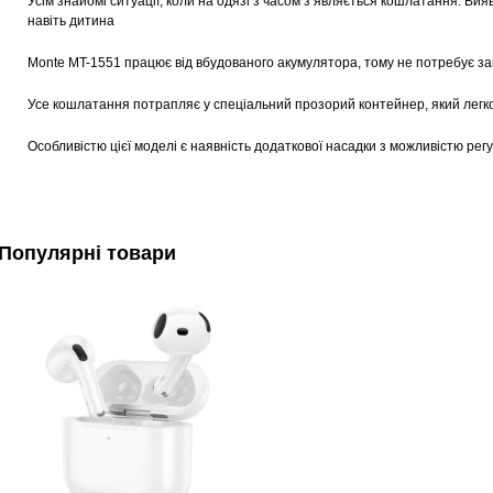
Усім знайомі ситуації, коли на одязі з часом з’являється кошлатання. В
навіть дитина
Monte MT-1551 працює від вбудованого акумулятора, тому не потребує за
Усе кошлатання потрапляє у спеціальний прозорий контейнер, який лег
Особливістю цієї моделі є наявність додаткової насадки з можливістю ре
Популярні товари