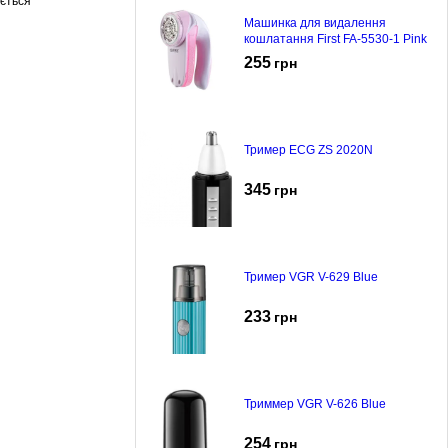
ається
Машинка для видалення
кошлатання First FA-5530-1 Pink
255
грн
Тример ECG ZS 2020N
345
грн
Тример VGR V-629 Blue
233
грн
Триммер VGR V-626 Blue
254
грн