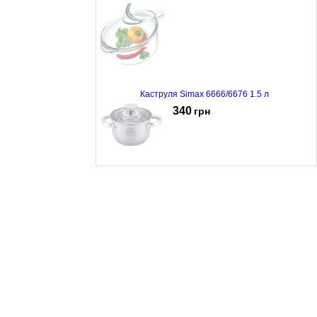
Каструля Simax 6666/6676 1.5 л
340
грн
Каструля з кришкою MAXMARK MK-3701
415
грн