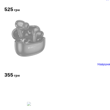
525
грн
Навушник
355
грн