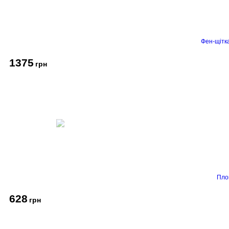
Фен-щітк
1375
грн
Пло
628
грн