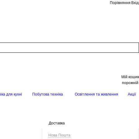
Порівняння
Вхід
Мій кошик
порожній
іка для кухні
Побутова техніка
Освітлення та живлення
Акції
Доставка
Нова Пошта