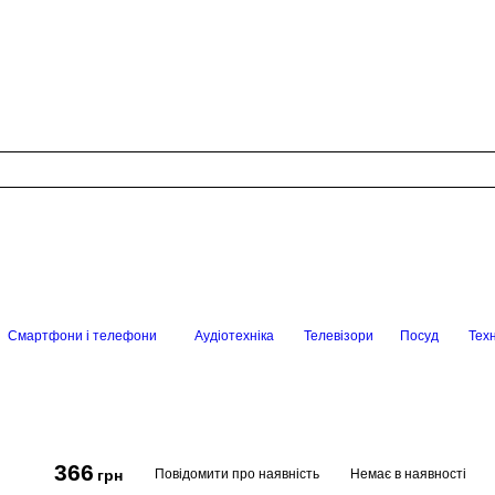
Смартфони і телефони
Аудіотехніка
Телевізори
Посуд
Техн
366
Повідомити про наявність
Немає в наявності
грн