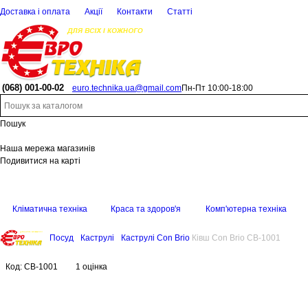
Доставка і оплата
Акції
Контакти
Статті
(068)
001-00-02
euro.technika.ua@gmail.com
Пн-Пт 10:00-18:00
Пошук
Наша мережа магазинів
Подивитися на карті
Кліматична техніка
Краса та здоров'я
Комп'ютерна техніка
Посуд
Каструлі
Каструлі Con Brio
Ківш Con Brio CB-1001
Код:
CB-1001
1 оцінка