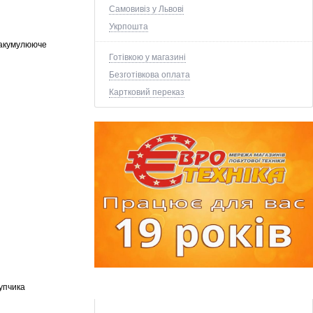
Самовивіз у Львові
Укрпошта
моакумулююче
Готівкою у магазині
Безготівкова оплата
Картковий переказ
супчика