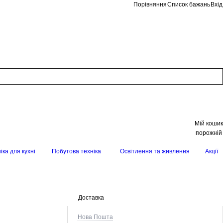
Порівняння
Список бажань
Вхід
Мій кошик
порожній
іка для кухні
Побутова техніка
Освітлення та живлення
Акції
Доставка
Нова Пошта