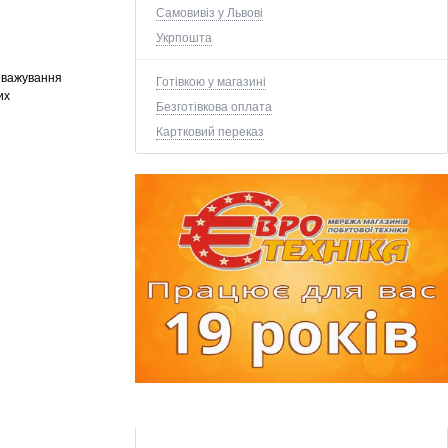
Самовивіз у Львові
Укрпошта
 зважування
Готівкою у магазині
их
Безготівкова оплата
Картковий переказ