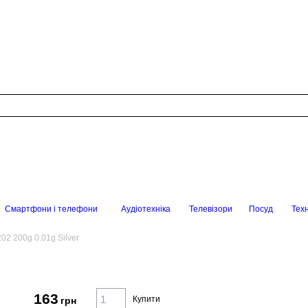
Смартфони і телефони
Аудіотехніка
Телевізори
Посуд
Техн
202 200g 0.01g Silver
163
Купити
грн