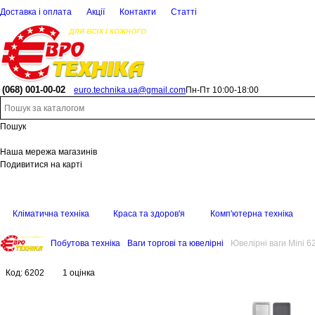
Доставка і оплата
Акції
Контакти
Статті
(068)
001-00-02
euro.technika.ua@gmail.com
Пн-Пт 10:00-18:00
Пошук
Наша мережа магазинів
Подивитися на карті
Кліматична техніка
Краса та здоров'я
Комп'ютерна техніка
Побутова техніка
Ваги торгові та ювелірні
Ювелірні ваги Mini 6
Код:
6202
1 оцінка