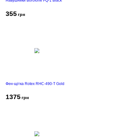
Навушники Borofone FQ-1 Black
355
грн
Фен-щітка Rotex RHC-490-T Gold
1375
грн