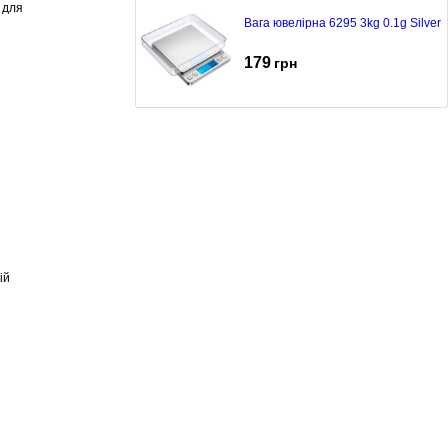
 для
Вага ювелірна 6295 3kg 0.1g Silver
179
грн
ій