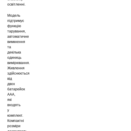
освітленні.
Модель
підтримує
функцію
тарування,
автоматичне
вимкнення
та
декілька
одиниць
вимірювання.
Живлення
здійснюється
від
двох
батарейок
AAA,
які
входять
у
комплект.
Компактні
розміри