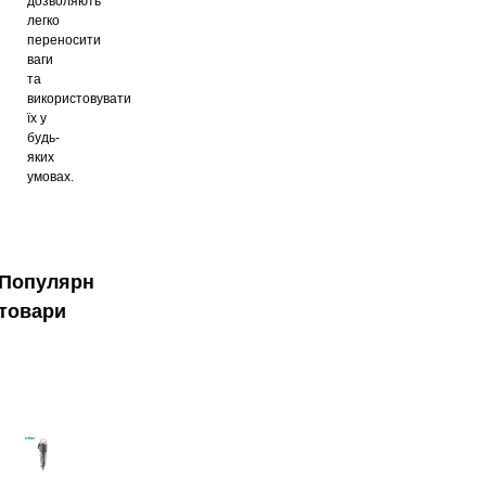
дозволяють
легко
переносити
ваги
та
використовувати
їх у
будь-
яких
умовах.
Популярні
товари