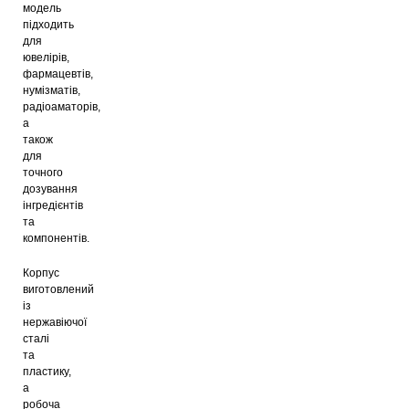
модель
підходить
для
ювелірів,
фармацевтів,
нумізматів,
радіоаматорів,
а
також
для
точного
дозування
інгредієнтів
та
компонентів.
Корпус
виготовлений
із
нержавіючої
сталі
та
пластику,
а
робоча