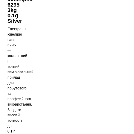
6295
3kg
0.1g
Silver
Електронні
ювелірні
ваги
6295
—
компактний
і
точний
вимірювальний
прилад
для
побутового
та
професійного
використання.
Завдяки
високій
точності
до
0.1 г