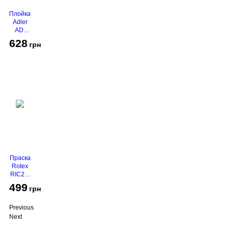
Плойка
Adler
AD-
2116
628
грн
Праска
Rotex
RIC21-
N
499
грн
Super
Glide
Previous
Next