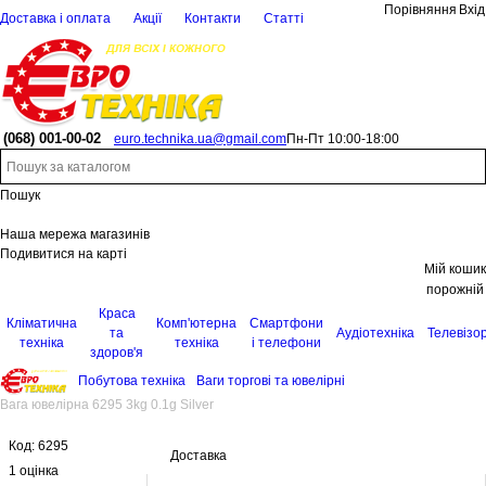
Порівняння
Вхід
Доставка і оплата
Акції
Контакти
Статті
(068)
001-00-02
euro.technika.ua@gmail.com
Пн-Пт 10:00-18:00
Пошук
Наша мережа магазинів
Подивитися на карті
Мій кошик
порожній
Краса
Кліматична
Комп'ютерна
Смартфони
та
Аудіотехніка
Телевізо
техніка
техніка
і телефони
здоров'я
Побутова техніка
Ваги торгові та ювелірні
Вага ювелірна 6295 3kg 0.1g Silver
Код:
6295
Доставка
1 оцінка