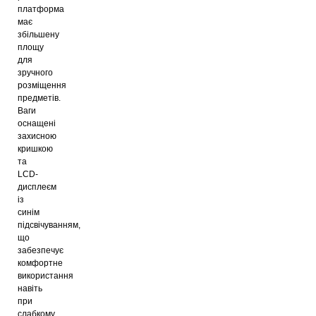
платформа
має
збільшену
площу
для
зручного
розміщення
предметів.
Ваги
оснащені
захисною
кришкою
та
LCD-
дисплеєм
із
синім
підсвічуванням,
що
забезпечує
комфортне
використання
навіть
при
слабкому