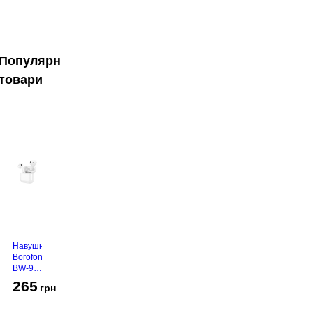
Популярні
товари
Навушники
Borofone
BW-94
White
265
грн