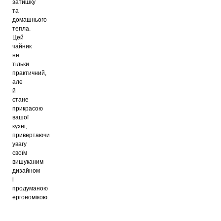
затишку
та
домашнього
тепла.
Цей
чайник
не
тільки
практичний,
але
й
стане
прикрасою
вашої
кухні,
привертаючи
увагу
своїм
вишуканим
дизайном
і
продуманою
ергономікою.