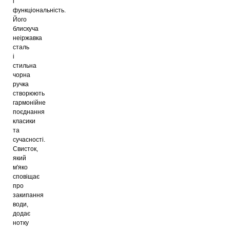
і
функціональність.
Його
блискуча
неіржавка
сталь
і
стильна
чорна
ручка
створюють
гармонійне
поєднання
класики
та
сучасності.
Свисток,
який
м'яко
сповіщає
про
закипання
води,
додає
нотку