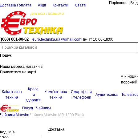
Порівняння
Вхід
Доставка і оплата
Акції
Контакти
Статті
(068)
001-00-02
euro.technika.ua@gmail.com
Пн-Пт 10:00-18:00
Пошук
Наша мережа магазинів
Подивитися на карті
Мій кошик
порожній
Краса
Кліматична
Комп'ютерна
Смартфони
та
Аудіотехніка
Телевізо
техніка
техніка
і телефони
здоров'я
Посуд
Чайники
Чайники Maestro
Чайник Maestro MR-1300 Black
Доставка
Код:
MR-
1300