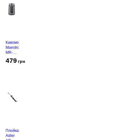
Кавомолка
Maestro
MR-
450
479
грн
Grey
Плойка
Adler