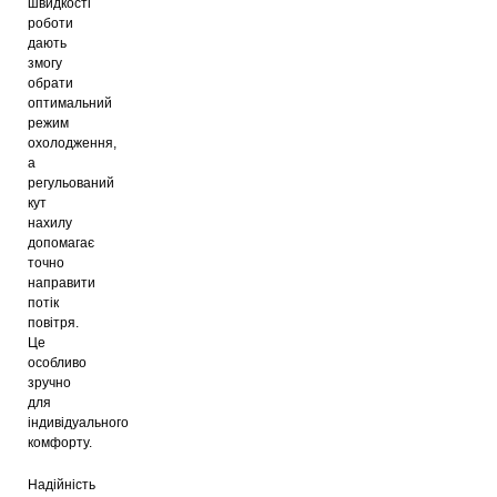
швидкості
роботи
дають
змогу
обрати
оптимальний
режим
охолодження,
а
регульований
кут
нахилу
допомагає
точно
направити
потік
повітря.
Це
особливо
зручно
для
індивідуального
комфорту.
Надійність