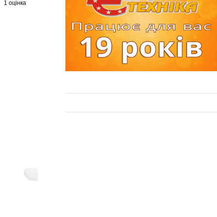
1 оцінка
+4 ще фото ↓