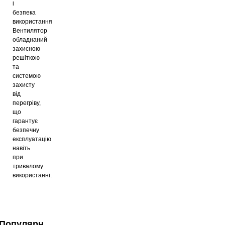
і
безпека
використання
Вентилятор
обладнаний
захисною
решіткою
та
системою
захисту
від
перегріву,
що
гарантує
безпечну
експлуатацію
навіть
при
тривалому
використанні.
Популярні