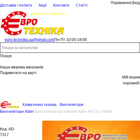
Порівняння
Вхід
Доставка і оплата
Акції
Контакти
Статті
euro.technika.ua@gmail.com
Пн-Пт 10:00-18:00
Пошук
Наша мережа магазинів
Подивитися на карті
Мій кошик
порожній
Кліматична техніка
Вентилятори
Вентилятори Adler
Вентилятор настільний Adler AD7317 White
Код:
AD-
7317