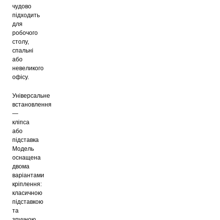
чудово
підходить
для
робочого
столу,
спальні
або
невеликого
офісу.
Універсальне
встановлення
—
кліпса
або
підставка
Модель
оснащена
двома
варіантами
кріплення:
класичною
підставкою
та
зручною