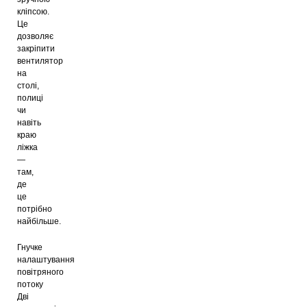
кліпсою.
Це
дозволяє
закріпити
вентилятор
на
столі,
полиці
чи
навіть
краю
ліжка
—
там,
де
це
потрібно
найбільше.
Гнучке
налаштування
повітряного
потоку
Дві