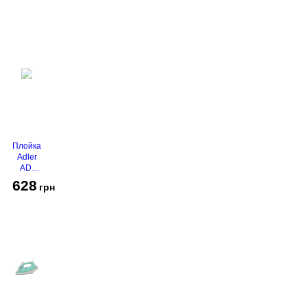
Gold
Плойка
Adler
AD-
2116
628
грн