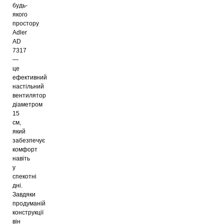
будь-
якого
простору
Adler
AD
7317
—
це
ефективний
настільний
вентилятор
діаметром
15
см,
який
забезпечує
комфорт
навіть
у
спекотні
дні.
Завдяки
продуманій
конструкції
він