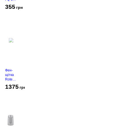
Black
355
грн
Фен-
щітка
Rotex
RHC-
1375
грн
490-T
Gold