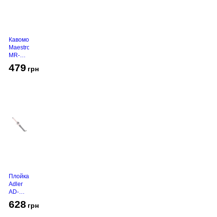
Кавомолка
Maestro
MR-
450
479
грн
Grey
Плойка
Adler
AD-
2116
628
грн