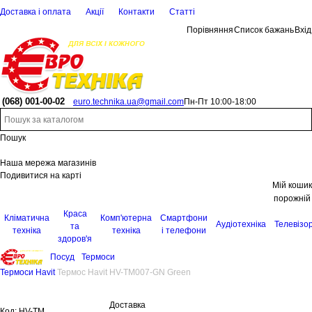
Доставка і оплата
Акції
Контакти
Статті
Порівняння
Список бажань
Вхід
(068)
001-00-02
euro.technika.ua@gmail.com
Пн-Пт 10:00-18:00
Пошук
Наша мережа магазинів
Подивитися на карті
Мій кошик
порожній
Краса
Кліматична
Комп'ютерна
Смартфони
Аудіотехніка
Телевізо
та
техніка
техніка
і телефони
здоров'я
Посуд
Термоси
Термоси Havit
Термос Havit HV-TM007-GN Green
Доставка
Код:
HV-TM