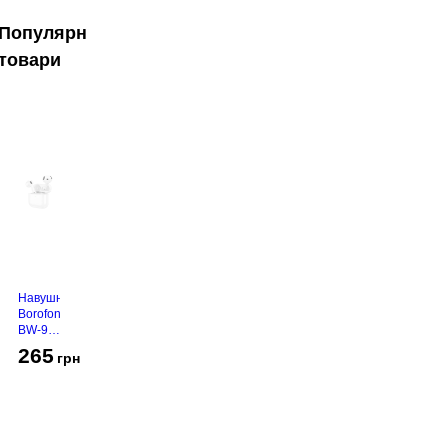
Популярні
товари
Навушники
Borofone
BW-94
White
265
грн