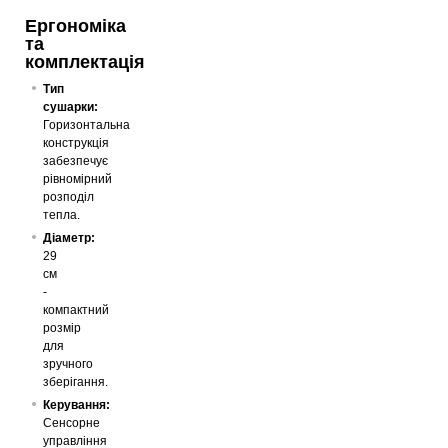
Ергономіка
та
комплектація
Тип
сушарки:
Горизонтальна
конструкція
забезпечує
рівномірний
розподіл
тепла.
Діаметр:
29
см
-
компактний
розмір
для
зручного
зберігання.
Керування:
Сенсорне
управління