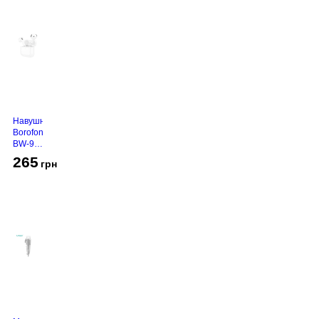
Навушники
Borofone
BW-94
White
265
грн