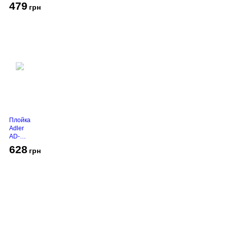
450
479
грн
Grey
Плойка
Adler
AD-
2116
628
грн