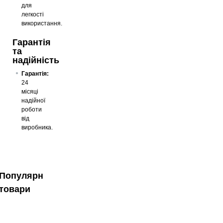
для
легкості
використання.
Гарантія
та
надійність
Гарантія:
24
місяці
надійної
роботи
від
виробника.
Популярні
товари