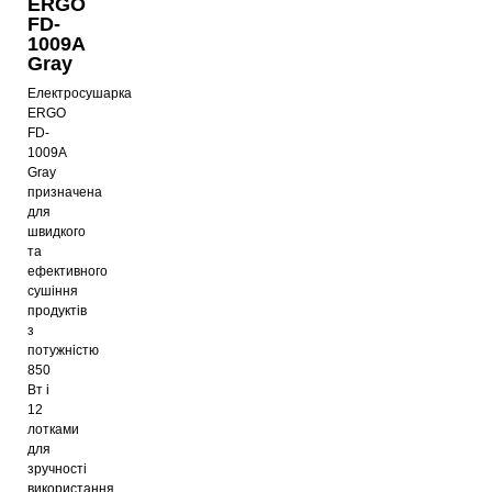
ERGO
FD-
1009A
Gray
Електросушарка
ERGO
FD-
1009A
Gray
призначена
для
швидкого
та
ефективного
сушіння
продуктів
з
потужністю
850
Вт і
12
лотками
для
зручності
використання.