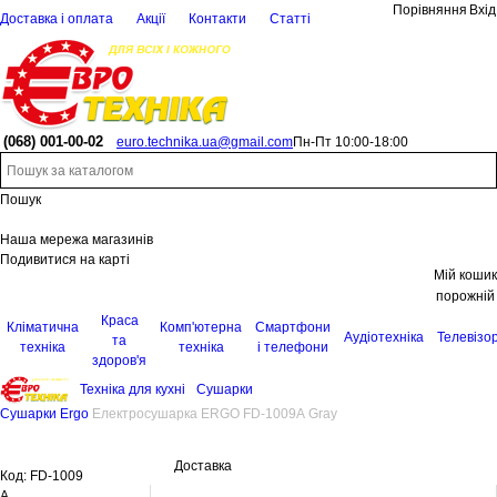
Порівняння
Вхід
Доставка і оплата
Акції
Контакти
Статті
(068)
001-00-02
euro.technika.ua@gmail.com
Пн-Пт 10:00-18:00
Пошук
Наша мережа магазинів
Подивитися на карті
Мій кошик
порожній
Краса
Кліматична
Комп'ютерна
Смартфони
Аудіотехніка
Телевізо
та
техніка
техніка
і телефони
здоров'я
Техніка для кухні
Сушарки
Сушарки Ergo
Електросушарка ERGO FD-1009A Gray
Доставка
Код:
FD-1009
A