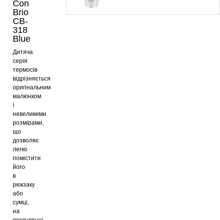
Con
Brio
CB-
Термочашка Con Brio CB-364 blue
318
Blue
235
грн
Дитяча
серія
термосів
відрізняється
Термочашка Con Brio CB-366
оригінальним
Black
малюнком
238
грн
і
невеликими
розмірами,
що
Термочашка Con Brio CB-366 Red
дозволяє
легко
235
грн
помістити
його
в
рюкзаку
Термочашка Con Brio CB-366
або
Orange
сумці,
на
239
грн