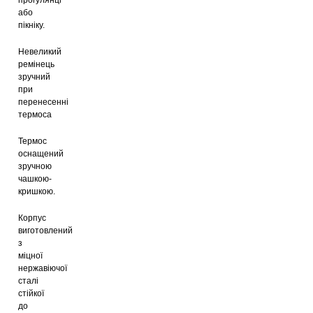
прогулянці
або
пікніку.
Термочашка Con Brio CB-396 Blue
Невеликий
ремінець
218
грн
зручний
при
перенесенні
термоса
Термочашка Con Brio CB-396
Black
Термос
223
грн
оснащений
зручною
чашкою-
кришкою.
Термочашка Con Brio CB-396
Green
Корпус
229
грн
виготовлений
з
міцної
нержавіючої
сталі
стійкої
до