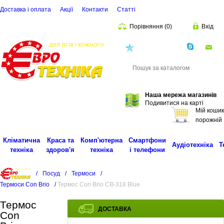
Доставка і оплата
Акції
Контакти
Статті
Порівняння
(
0
)
Вхід
(068)
001-00-02
eu
Пошук
Наша мережа магазинів
Подивитися на карті
Мій кошик
порожній
Кліматична
Краса та
Комп'ютерна
Смартфони
Аудіотехніка
Т
техніка
здоров'я
техніка
і телефони
/
Посуд
/
Термоси
/
Термоси Con Brio
/
Термос Con Brio CB-318 Blue
Термос
ДОСТАВКА
Con