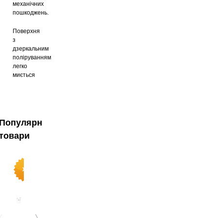
механічних
пошкоджень.
Поверхня
з
дзеркальним
поліруванням
легко
миється
Популярні
товари