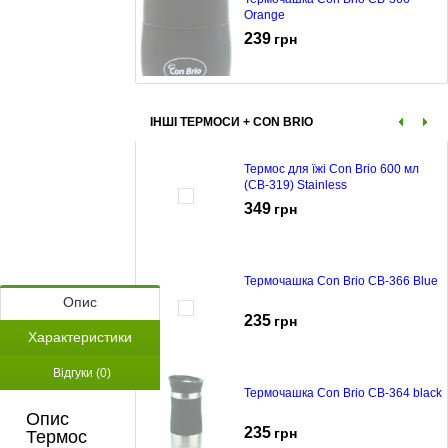
Orange
239
грн
ІНШІ ТЕРМОСИ + CON BRIO
Термос для їжі Con Brio 600 мл
(CB-319) Stainless
349
грн
Термочашка Con Brio CB-366 Blue
Опис
235
грн
Характеристики
Відгуки (0)
Термочашка Con Brio CB-364 black
Опис
235
грн
Термос