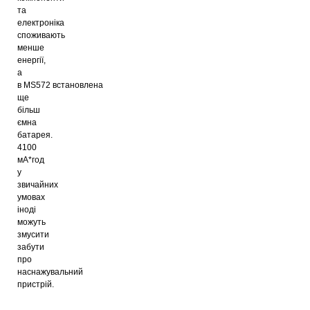
та
електроніка
споживають
менше
енергії,
а
в
MS572
встановлена
ще
більш
ємна
батарея.
4100
мА*год
у
звичайних
умовах
іноді
можуть
змусити
забути
про
наснажувальний
пристрій.