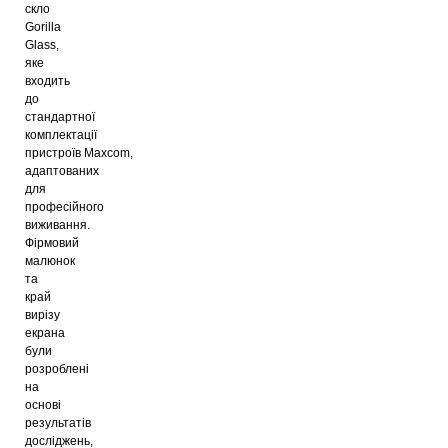
скло
Gorilla
Glass,
яке
входить
до
стандартної
комплектації
пристроїв
Maxcom
,
адаптованих
для
професійного
виживання.
Фірмовий
малюнок
та
край
вирізу
екрана
були
розроблені
на
основі
результатів
досліджень,