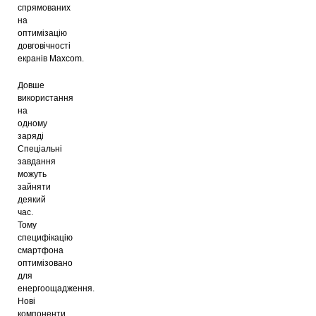
спрямованих
на
оптимізацію
довговічності
екранів
Maxcom
.
Довше
використання
на
одному
заряді
Спеціальні
завдання
можуть
зайняти
деякий
час.
Тому
специфікацію
смартфона
оптимізовано
для
енергоощадження.
Нові
компоненти