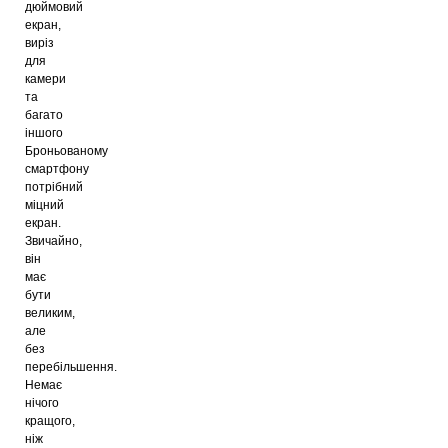
дюймовий
екран,
виріз
для
камери
та
багато
іншого
Броньованому
смартфону
потрібний
міцний
екран.
Звичайно,
він
має
бути
великим,
але
без
перебільшення.
Немає
нічого
кращого,
ніж