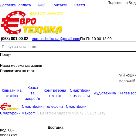
Порівняння
Вхід
Доставка і оплата
Акції
Контакти
Статті
(068)
001-00-02
euro.technika.ua@gmail.com
Пн-Пт 10:00-18:00
Пошук
Наша мережа магазинів
Подивитися на карті
Мій кошик
порожній
Краса
Кліматична
Комп'ютерна
Смартфони
та
Аудіотехніка
Телевізо
техніка
техніка
і телефони
здоров'я
Смартфони і телефони
Смартфони
Смартфони Maxcom
Смартфон Maxcom MS572 3/32Gb Gray
Доставка
Код:
00-
00057852