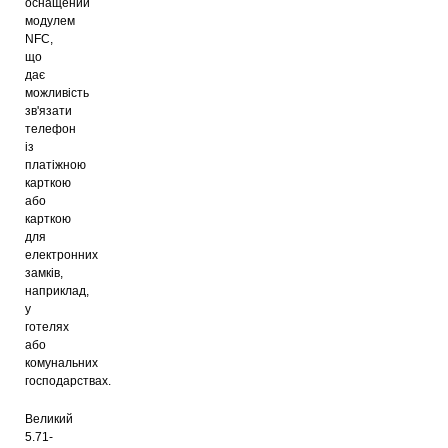
оснащений
модулем
NFC,
що
дає
можливість
зв'язати
телефон
із
платіжною
карткою
або
карткою
для
електронних
замків,
наприклад,
у
готелях
або
комунальних
господарствах.
Великий
5.71-