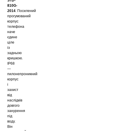
STD-
810G-
2014
. Посилений
прогумований
корпус
телефона
наче
єдине
ціле
із
задньою
кришкою.
IP68
—
пилонепроникний
корпус
і
захист
від
наслідків
довгого
занурення
під
воду.
Він