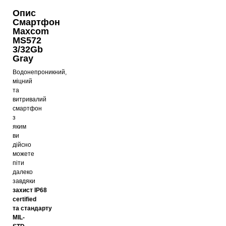
Опис
Смартфон
Maxcom
MS572
3/32Gb
Gray
Водонепроникний,
міцний
та
витривалий
смартфон
з
яким
ви
дійсно
можете
піти
далеко
завдяки
захист
IP68
certified
та
стандарту
MIL-