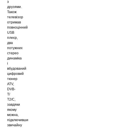
з
друзями.
Також
телевізор
отримав
повноцінний
USB
плеєр,
два
потужних
стерео
динаміка
і
вбудований
цифровий
тюнер
ATV,
DVB-
Т/
Т2/C,
завдяки
якому
можна,
підключивши
звичайну