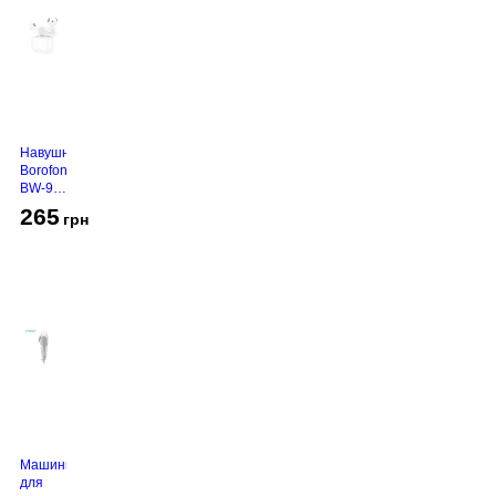
Навушники
Borofone
BW-94
White
265
грн
Машинка
для