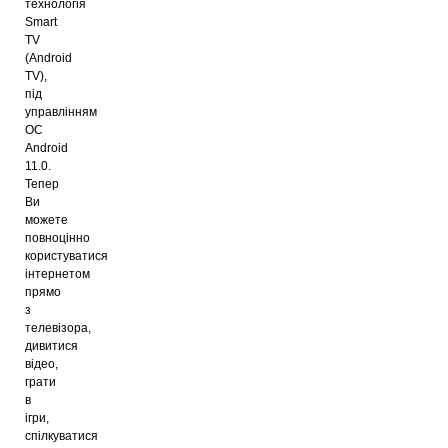
технологія
Smart
TV
(Android
TV),
під
управлінням
ОС
Android
11.0.
Тепер
Ви
можете
повноцінно
користуватися
інтернетом
прямо
з
телевізора,
дивитися
відео,
грати
в
ігри,
спілкуватися