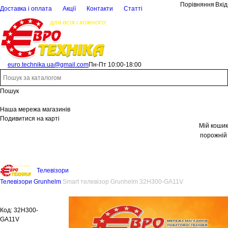
Порівняння
Вхід
Доставка і оплата
Акції
Контакти
Статті
euro.technika.ua@gmail.com
Пн-Пт 10:00-18:00
Пошук
Наша мережа магазинів
Подивитися на карті
Мій кошик
порожній
Телевізори
Телевізори Grunhelm
Smart телевізор Grunhelm 32H300-GA11V
Код:
32H300-
GA11V