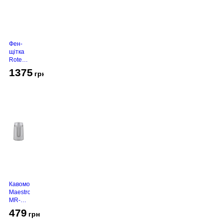
Фен-
щітка
Rotex
RHC-
1375
грн
490-T
Gold
Кавомолка
Maestro
MR-
450
479
грн
Grey