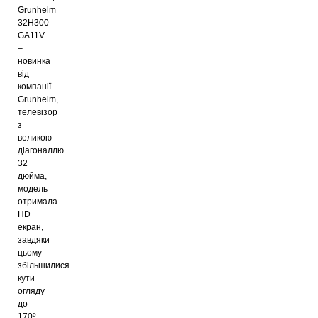
Grunhelm
32H300-
GA11V
–
новинка
від
компанії
Grunhelm,
телевізор
з
великою
діагоналлю
32
дюйма,
модель
отримала
HD
екран,
завдяки
цьому
збільшилися
кути
огляду
до
170º