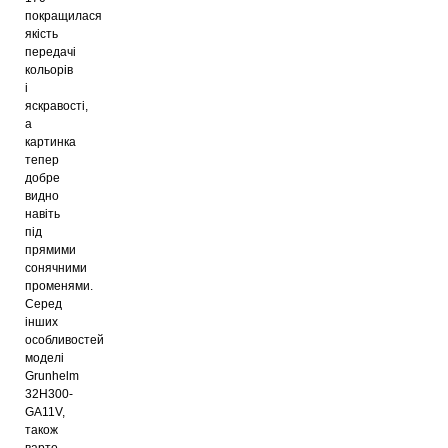
покращилася
якість
передачі
кольорів
і
яскравості,
а
картинка
тепер
добре
видно
навіть
під
прямими
сонячними
променями.
Серед
інших
особливостей
моделі
Grunhelm
32H300-
GA11V,
також
варто