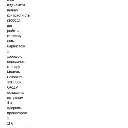
відзначити
велику
контрастність
(3000:1),
що
робить
картинку
більш
барвистою
з
хорошою
передачею
кольору.
Модель
Grunhelm
32H300-
GA11V
оснащена
потужним
4-х
ядерним
процесором
з
1Гб