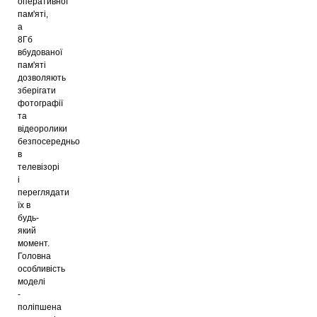
оперативної
пам'яті,
а
8Гб
вбудованої
пам'яті
дозволяють
зберігати
фотографії
та
відеоролики
безпосередньо
в
телевізорі
і
переглядати
їх в
будь-
який
момент.
Головна
особливість
моделі
-
поліпшена