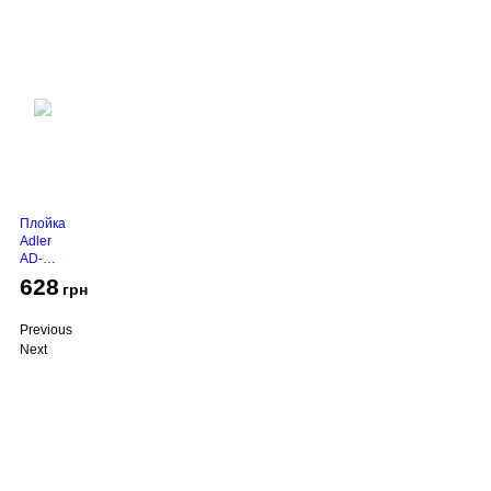
Плойка
Adler
AD-
2116
628
грн
Previous
Next
Про компанію
Доставка і оплата
Акції
Контакти