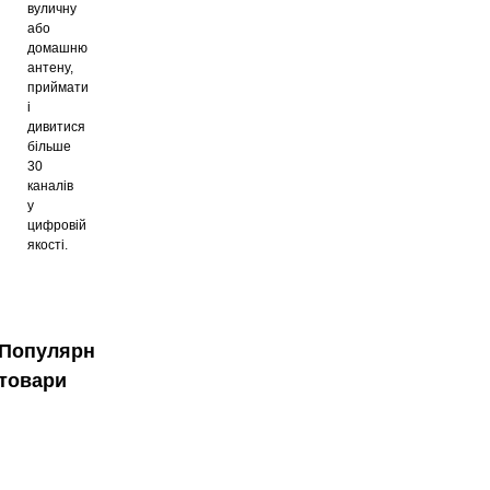
вуличну
або
домашню
антену,
приймати
і
дивитися
більше
30
каналів
у
цифровій
якості.
Популярні
товари