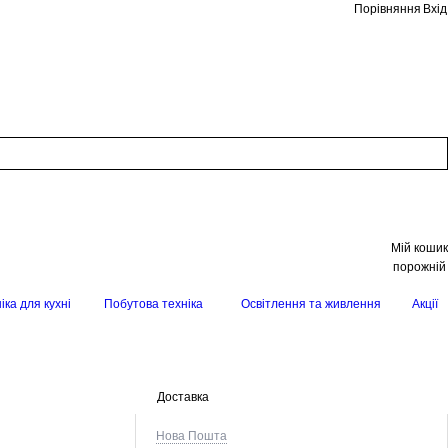
Порівняння
Вхід
Мій кошик
порожній
іка для кухні
Побутова техніка
Освітлення та живлення
Акції
Доставка
Нова Пошта