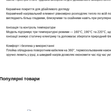
Керамічне покриття для дбайливого догляду
Керамічний нагрівальний елемент рівномірно розподіляє тепло по всій по
виглядають більш гладкими, блискучими та охайними навіть при регулярн
Іонізація та контроль температури
Модель підтримує три температурні режими — 160°C, 190°C та 220°C, що д
іонізації знижує статичну електрику та допомагає зберігати природний бл
Комфорт і безпека у використанні
Плойка обладнана поворотним кабелем на 360°, термоізольованим након
зручно лежить у руці, а швидкий нагрів дозволяє економити час під час ук
Популярні товари