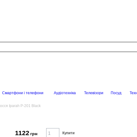
Смартфони і телефони
Аудіотехніка
Телевізори
Посуд
Техн
осся Iparah P-201 Black
1122
Купити
грн