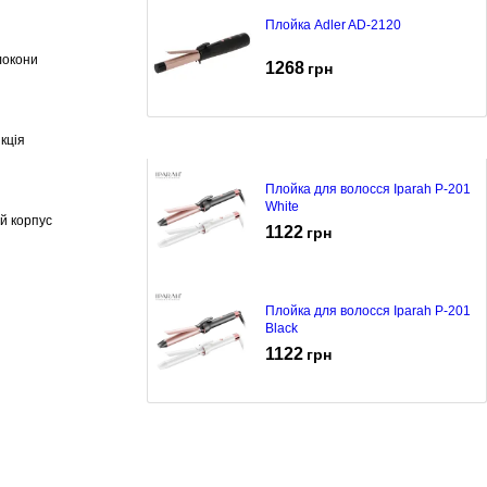
Плойка Adler AD-2120
локони
1268
грн
кція
Плойка для волосся Iparah P-201
White
й корпус
1122
грн
Плойка для волосся Iparah P-201
Black
1122
грн