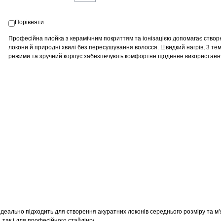
Порівняти
Професійна плойка з керамічним покриттям та іонізацією допомагає створ
локони й природні хвилі без пересушування волосся. Швидкий нагрів, 3 те
режими та зручний корпус забезпечують комфортне щоденне використанн
еально підходить для створення акуратних локонів середнього розміру та м’
так і для професійного стайлінгу.