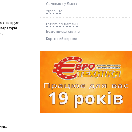
Самовивіз у Львові
Укрпошта
ювати пружні
Готівкою у магазині
мпературні
Безготівкова оплата
я.
Картковий переказ
яких