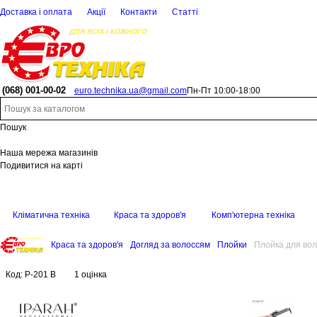
Доставка і оплата
Акції
Контакти
Статті
(068)
001-00-02
euro.technika.ua@gmail.com
Пн-Пт 10:00-18:00
Пошук
Наша мережа магазинів
Подивитися на карті
Кліматична техніка
Краса та здоров'я
Комп'ютерна техніка
Краса та здоров'я
Догляд за волоссям
Плойки
Плойка для вол
Код:
P-201 B
1 оцінка