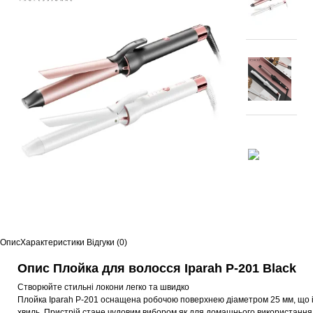
Опис
Характеристики
Відгуки (0)
Опис Плойка для волосся Iparah P-201 Black
Створюйте стильні локони легко та швидко
Плойка Iparah P-201 оснащена робочою поверхнею діаметром 25 мм, що ід
хвиль. Пристрій стане чудовим вибором як для домашнього використання, 