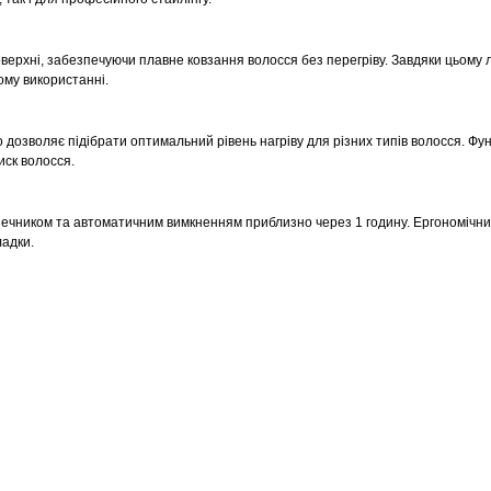
верхні, забезпечуючи плавне ковзання волосся без перегріву. Завдяки цьому 
ому використанні.
озволяє підібрати оптимальний рівень нагріву для різних типів волосся. Фун
иск волосся.
ечником та автоматичним вимкненням приблизно через 1 годину. Ергономічни
ладки.