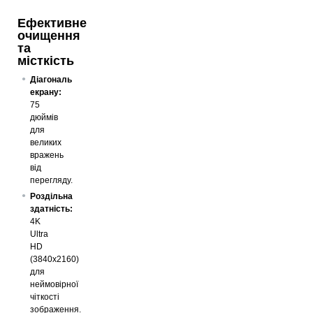
Ефективне
очищення
та
місткість
Діагональ
екрану:
75
дюймів
для
великих
вражень
від
перегляду.
Роздільна
здатність:
4K
Ultra
HD
(3840x2160)
для
неймовірної
чіткості
зображення.