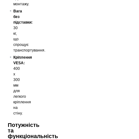
монтажу.
Вага
без
підставки:
30
кг,
що
спрощує
транспортування.
Кріплення
VESA:
400
x
300
мм
для
легкого
кріплення
на
стіну.
Потужність
та
функціональність