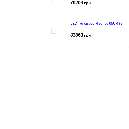
79203
грн
LED-телевізор Hisense 65UR8S
83863
грн
LED-телевізор Hisense 65U7S
PRO
65226
грн
LED-телевізор Hisense 65E7S
35181
грн
LED-телевізор Hisense 65A6S