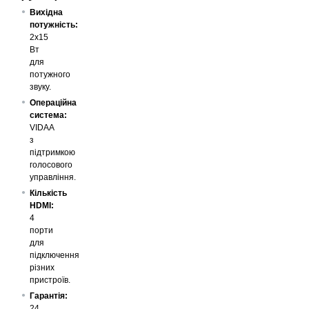
Вихідна
потужність:
2х15
Вт
для
потужного
звуку.
Операційна
система:
VIDAA
з
підтримкою
голосового
управління.
Кількість
HDMI:
4
порти
для
підключення
різних
пристроїв.
Гарантія:
24