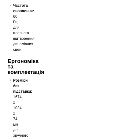
Частота
оновлення:
60
Гц
для
плавного
відтворення
динамічних
сцен.
Ергономіка
та
комплектація
Розміри
без
підставки:
1674
x
1034
x
74
мм
для
зручного