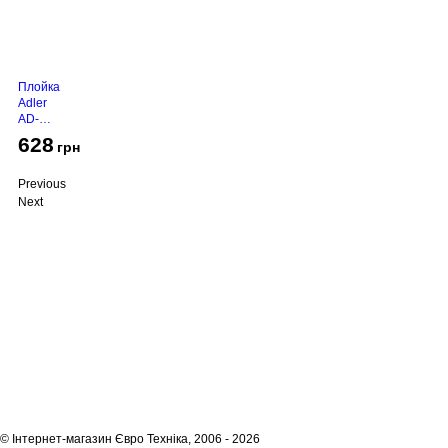
Плойка
Adler
AD-
2116
628
грн
Previous
Next
Про компанію
Доставка і оплата
Акції
Контакти
(068)
001-00-02
euro.technika.ua@gmail.com
Пн-Пт 10:00-18:00
© Інтернет-магазин Євро Техніка, 2006 - 2026