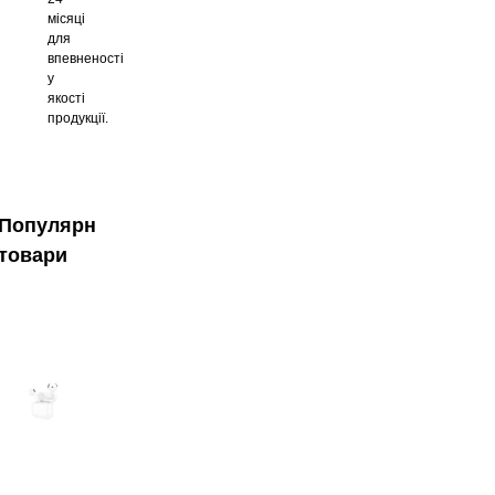
місяці
для
впевненості
у
якості
продукції.
Популярні
товари