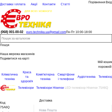
Порівняння
Вхід
Доставка і оплата
Акції
Контакти
Статті
(068)
001-00-02
euro.technika.ua@gmail.com
Пн-Пт 10:00-18:00
Пошук
Наша мережа магазинів
Подивитися на карті
Мій кошик
порожній
Краса
Кліматична
Комп'ютерна
Смартфони
та
Аудіотехніка
Телевізо
техніка
техніка
і телефони
здоров'я
Телевізори
Телевізори Hisense
LED-телевізор Hisense 75A6Q
Доставка
Код:
75A6Q
Нова Пошта