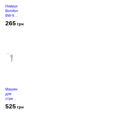
Навушники
Borofone
BW-94
White
265
грн
Машинка
для
стрижки
VGR V-
525
грн
130
Grey