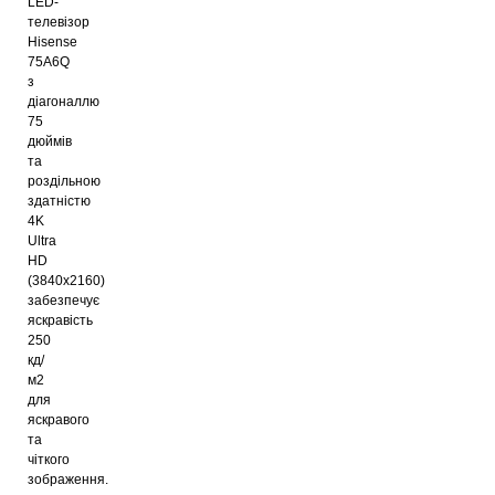
LED-
телевізор
Hisense
75A6Q
з
діагоналлю
75
дюймів
та
роздільною
здатністю
4K
Ultra
HD
(3840x2160)
забезпечує
яскравість
250
кд/
м2
для
яскравого
та
чіткого
зображення.